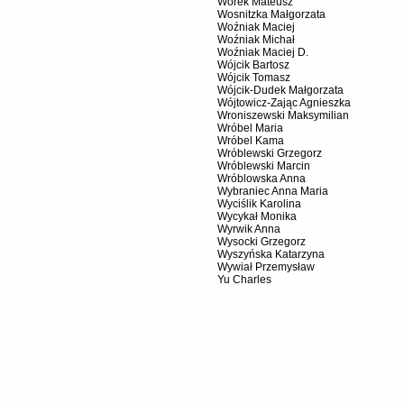
Worek Mateusz
Wosnitzka Małgorzata
Woźniak Maciej
Woźniak Michał
Woźniak Maciej D.
Wójcik Bartosz
Wójcik Tomasz
Wójcik-Dudek Małgorzata
Wójtowicz-Zając Agnieszka
Wroniszewski Maksymilian
Wróbel Maria
Wróbel Kama
Wróblewski Grzegorz
Wróblewski Marcin
Wróblowska Anna
Wybraniec Anna Maria
Wyciślik Karolina
Wycykał Monika
Wyrwik Anna
Wysocki Grzegorz
Wyszyńska Katarzyna
Wywiał Przemysław
Yu Charles