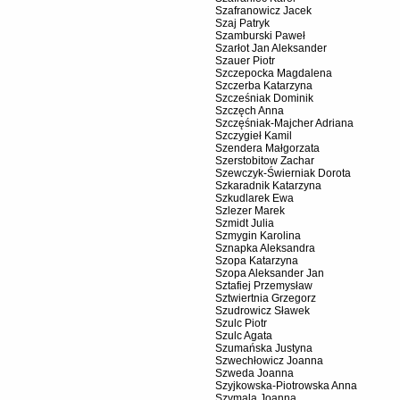
Szafranowicz Jacek
Szaj Patryk
Szamburski Paweł
Szarłot Jan Aleksander
Szauer Piotr
Szczepocka Magdalena
Szczerba Katarzyna
Szcześniak Dominik
Szczęch Anna
Szczęśniak-Majcher Adriana
Szczygieł Kamil
Szendera Małgorzata
Szerstobitow Zachar
Szewczyk-Świerniak Dorota
Szkaradnik Katarzyna
Szkudlarek Ewa
Szlezer Marek
Szmidt Julia
Szmygin Karolina
Sznapka Aleksandra
Szopa Katarzyna
Szopa Aleksander Jan
Sztafiej Przemysław
Sztwiertnia Grzegorz
Szudrowicz Sławek
Szulc Piotr
Szulc Agata
Szumańska Justyna
Szwechłowicz Joanna
Szweda Joanna
Szyjkowska-Piotrowska Anna
Szymala Joanna