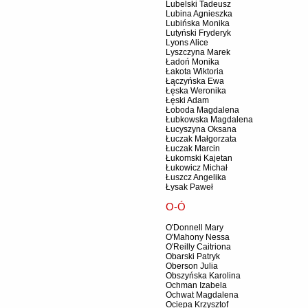
Lubelski Tadeusz
Lubina Agnieszka
Lubińska Monika
Lutyński Fryderyk
Lyons Alice
Lyszczyna Marek
Ładoń Monika
Łakota Wiktoria
Łączyńska Ewa
Łęska Weronika
Łęski Adam
Łoboda Magdalena
Łubkowska Magdalena
Łucyszyna Oksana
Łuczak Małgorzata
Łuczak Marcin
Łukomski Kajetan
Łukowicz Michał
Łuszcz Angelika
Łysak Paweł
O-Ó
O'Donnell Mary
O'Mahony Nessa
O'Reilly Caitriona
Obarski Patryk
Oberson Julia
Obszyńska Karolina
Ochman Izabela
Ochwat Magdalena
Ociepa Krzysztof