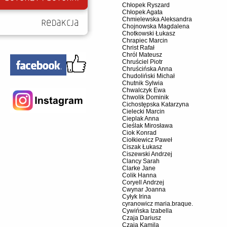
Chłopek Ryszard
Chłopek Agata
Chmielewska Aleksandra
Chojnowska Magdalena
Chotkowski Łukasz
Chrapiec Marcin
Christ Rafał
Chról Mateusz
Chruściel Piotr
Chruścińska Anna
Chudoliński Michał
Chutnik Sylwia
Chwalczyk Ewa
Chwolik Dominik
Cichostępska Katarzyna
Cielecki Marcin
Cieplak Anna
Cieślak Mirosława
Ciok Konrad
Ciołkiewicz Paweł
Ciszak Łukasz
Ciszewski Andrzej
Clancy Sarah
Clarke Jane
Colik Hanna
Coryell Andrzej
Cwynar Joanna
Cyłyk Irina
cyranowicz maria.braque.
Cywińska Izabella
Czaja Dariusz
Czaja Kamila