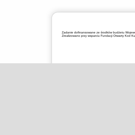
Zadanie dofinansowane ze środków budżetu Wojewó
Zrealizowano przy wsparciu Fundacji Otwarty Kod Kul