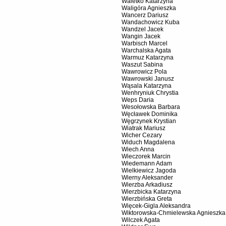
Waletko Katarzyna
Waligóra Agnieszka
Wancerz Dariusz
Wandachowicz Kuba
Wandzel Jacek
Wangin Jacek
Warbisch Marcel
Warchalska Agata
Warmuz Katarzyna
Waszut Sabina
Wawrowicz Pola
Wawrowski Janusz
Wąsala Katarzyna
Wenhryniuk Chrystia
Weps Daria
Wesołowska Barbara
Węcławek Dominika
Węgrzynek Krystian
Wiatrak Mariusz
Wicher Cezary
Widuch Magdalena
Wiech Anna
Wieczorek Marcin
Wiedemann Adam
Wielkiewicz Jagoda
Wierny Aleksander
Wierzba Arkadiusz
Wierzbicka Katarzyna
Wierzbińska Greta
Więcek-Gigla Aleksandra
Wiktorowska-Chmielewska Agnieszka
Wilczek Agata