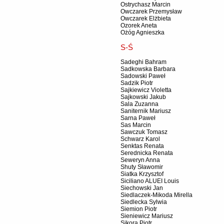
Ostrychasz Marcin
Owczarek Przemysław
Owczarek Elżbieta
Ozorek Aneta
Ożóg Agnieszka
S-Ś
Sadeghi Bahram
Sadkowska Barbara
Sadowski Paweł
Sadzik Piotr
Sajkiewicz Violetta
Sajkowski Jakub
Sala Zuzanna
Saniternik Mariusz
Sarna Paweł
Sas Marcin
Sawczuk Tomasz
Schwarz Karol
Senktas Renata
Serednicka Renata
Seweryn Anna
Shuty Sławomir
Siatka Krzysztof
Siciliano ALUEI Louis
Siechowski Jan
Siedlaczek-Mikoda Mirella
Siedlecka Sylwia
Siemion Piotr
Sieniewicz Mariusz
Sikora Piotr