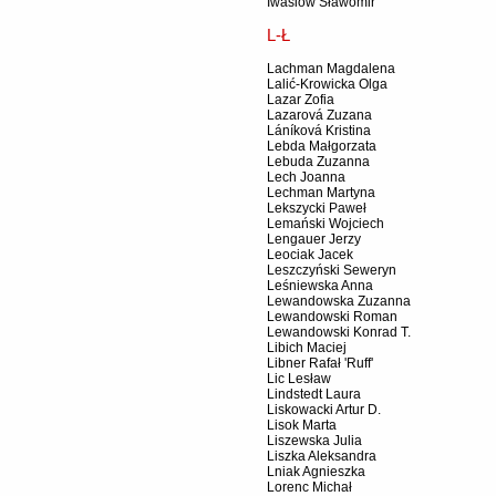
Iwasiów Sławomir
L-Ł
Lachman Magdalena
Lalić-Krowicka Olga
Lazar Zofia
Lazarová Zuzana
Láníková Kristina
Lebda Małgorzata
Lebuda Zuzanna
Lech Joanna
Lechman Martyna
Lekszycki Paweł
Lemański Wojciech
Lengauer Jerzy
Leociak Jacek
Leszczyński Seweryn
Leśniewska Anna
Lewandowska Zuzanna
Lewandowski Roman
Lewandowski Konrad T.
Libich Maciej
Libner Rafał 'Ruff'
Lic Lesław
Lindstedt Laura
Liskowacki Artur D.
Lisok Marta
Liszewska Julia
Liszka Aleksandra
Lniak Agnieszka
Lorenc Michał