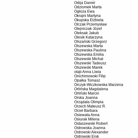
Odija Daniel
Odziomek Marta
Ogłoza Ewa
Okrajni Martyna
Okupska Elżbieta
Olczak Przemysław
Olejniczak Józef
Oleksak Jakub
Olesik Katarzyna
Olszański Grzegorz
Olszewska Marta
Olszewska Paulina
Olszewska Emilia
Olszewski Michał
Olszewski Tadeusz
Olszewski Marek
ołąb Anna Liwia
Onichimowski Filip
Opałka Tomasz
Orczyk-Wiczkowska Marzena
Orlińska Magdalena
Orliński Marcin
Orska Joanna
Orządała Olimpia
Orzech Mateusz R.
Orzeł Barbara
Osiewała Anna
Osiurak Milena
Ostaszewski Robert
Ostrowska Joanna
Ostrowski Alexander
Ostrowski Eryk