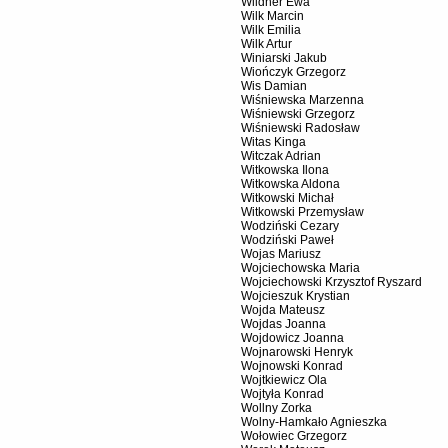
Wildner Ewa
Wilk Marcin
Wilk Emilia
Wilk Artur
Winiarski Jakub
Wiończyk Grzegorz
Wis Damian
Wiśniewska Marzenna
Wiśniewski Grzegorz
Wiśniewski Radosław
Witas Kinga
Witczak Adrian
Witkowska Ilona
Witkowska Aldona
Witkowski Michał
Witkowski Przemysław
Wodziński Cezary
Wodziński Paweł
Wojas Mariusz
Wojciechowska Maria
Wojciechowski Krzysztof Ryszard
Wojcieszuk Krystian
Wojda Mateusz
Wojdas Joanna
Wojdowicz Joanna
Wojnarowski Henryk
Wojnowski Konrad
Wojtkiewicz Ola
Wojtyła Konrad
Wollny Zorka
Wolny-Hamkało Agnieszka
Wołowiec Grzegorz