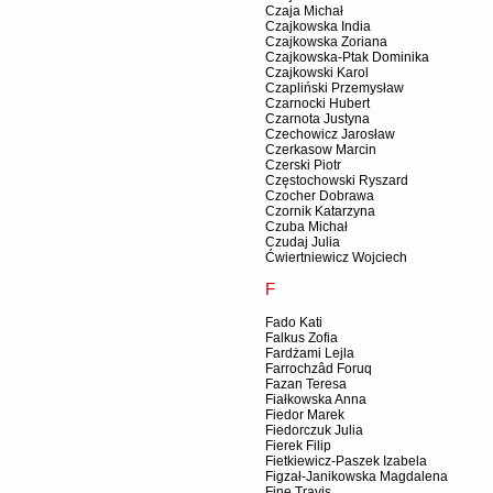
Czaja Michał
Czajkowska India
Czajkowska Zoriana
Czajkowska-Ptak Dominika
Czajkowski Karol
Czapliński Przemysław
Czarnocki Hubert
Czarnota Justyna
Czechowicz Jarosław
Czerkasow Marcin
Czerski Piotr
Częstochowski Ryszard
Czocher Dobrawa
Czornik Katarzyna
Czuba Michał
Czudaj Julia
Ćwiertniewicz Wojciech
F
Fado Kati
Falkus Zofia
Fardżami Lejla
Farrochzâd Foruq
Fazan Teresa
Fiałkowska Anna
Fiedor Marek
Fiedorczuk Julia
Fierek Filip
Fietkiewicz-Paszek Izabela
Figzał-Janikowska Magdalena
Fine Travis