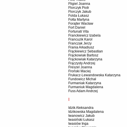
Fligiel Joanna
Florczyk Piotr
Florczyk Jakub
Folda Łukasz
Fołta Martyna
Forajter Wacław
Fort Daniel
Fortunati Vita
Franckiewicz Izabela
Francuzik Karol
Franczak Jerzy
Frania Arkadiusz
Frąckiewicz Sebastian
Frąckowiak Bartosz
Frąckowiak Katarzyna
Frączysty Andrzej
Freszel Joanna
Froński Maciej
Frukacz-Lewandowska Katarzyna
Fundowicz Michał
Furmaniak Katarzyna
Furmaniuk Magdalena
Fuss Adam Andrzej
I
Idzik Aleksandra
Idzikowska Magdalena
Iwanowicz Jakub
Iwasiński Łukasz
Iwasiów Inga