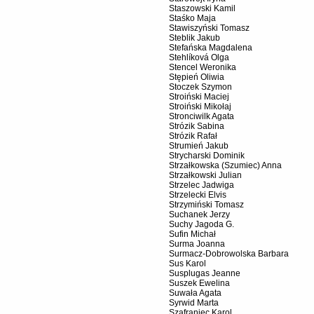
Staszowski Kamil
Staśko Maja
Stawiszyński Tomasz
Steblik Jakub
Stefańska Magdalena
Stehlíková Olga
Stencel Weronika
Stępień Oliwia
Stoczek Szymon
Stroiński Maciej
Stroiński Mikołaj
Stronciwilk Agata
Strózik Sabina
Strózik Rafał
Strumień Jakub
Strycharski Dominik
Strzałkowska (Szumiec) Anna
Strzałkowski Julian
Strzelec Jadwiga
Strzelecki Elvis
Strzymiński Tomasz
Suchanek Jerzy
Suchy Jagoda G.
Sufin Michał
Surma Joanna
Surmacz-Dobrowolska Barbara
Sus Karol
Susplugas Jeanne
Suszek Ewelina
Suwała Agata
Syrwid Marta
Szafraniec Karol