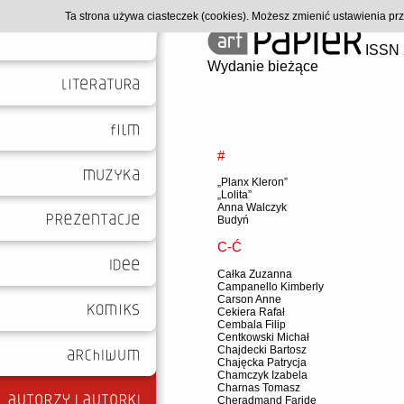
Ta strona używa ciasteczek (cookies). Możesz zmienić ustawienia p
ISSN 
Wydanie bieżące
#
„Planx Kleron”
„Lolita”
Anna Walczyk
Budyń
C-Ć
Całka Zuzanna
Campanello Kimberly
Carson Anne
Cekiera Rafał
Cembala Filip
Centkowski Michał
Chajdecki Bartosz
Chajęcka Patrycja
Chamczyk Izabela
Charnas Tomasz
Cheradmand Faride