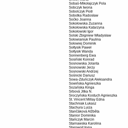
Sobaś-Mikołajczyk Pola
Sobczyk Iwona
Sobolczyk Piotr
Sobotka Radosław
Soćko Joanna
Sokołowska Zuzanna
Sokołowska Katarzyna
Sokołowski Igor
Solski Zbigniew Władysław
Sołowianiuk Paulina
Sołowiej Dominik
Sołtysik Paweł
Sołtysik Wanda
Sonnenberg Ewa
Sosiński Konrad
Sosnowska Jolanta
Sosnowski Jerzy
Sosnowski Andrzej
Sośnicki Dariusz
Sowa-Zduńczyk Aleksandra
Sowińska Agnieszka
Sozańska Kinga
Srbová Jitka N.
Sroczyńska Kostuch Agnieszka
St. Vincent Millay Edna
Stachniak Łukasz
Stachura Luiza
Stančáková Alžběta
Stanior Dominika
Stańczyk Marcin
Starnawska Karolina
Starowojt Iryna