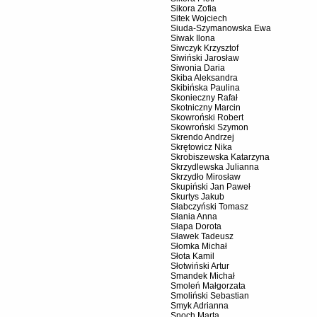
Sikora Zofia
Sitek Wojciech
Siuda-Szymanowska Ewa
Siwak Ilona
Siwczyk Krzysztof
Siwiński Jarosław
Siwonia Daria
Skiba Aleksandra
Skibińska Paulina
Skonieczny Rafał
Skotniczny Marcin
Skowroński Robert
Skowroński Szymon
Skrendo Andrzej
Skrętowicz Nika
Skrobiszewska Katarzyna
Skrzydlewska Julianna
Skrzydło Mirosław
Skupiński Jan Paweł
Skurtys Jakub
Słabczyński Tomasz
Słania Anna
Słapa Dorota
Sławek Tadeusz
Słomka Michał
Słota Kamil
Słotwiński Artur
Smandek Michał
Smoleń Małgorzata
Smoliński Sebastian
Smyk Adrianna
Snoch Marta