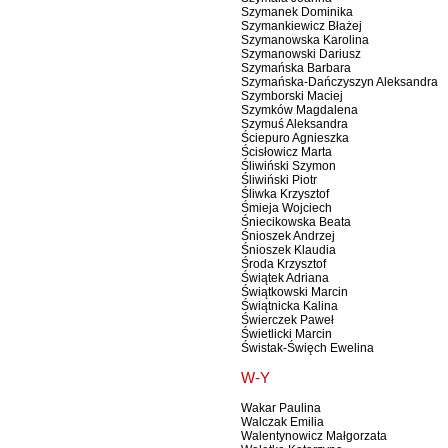
Szymanek Dominika
Szymankiewicz Błażej
Szymanowska Karolina
Szymanowski Dariusz
Szymańska Barbara
Szymańska-Dańczyszyn Aleksandra
Szymborski Maciej
Szymków Magdalena
Szymuś Aleksandra
Ściepuro Agnieszka
Ścisłowicz Marta
Śliwiński Szymon
Śliwiński Piotr
Śliwka Krzysztof
Śmieja Wojciech
Śniecikowska Beata
Śnioszek Andrzej
Śnioszek Klaudia
Środa Krzysztof
Świątek Adriana
Świątkowski Marcin
Świątnicka Kalina
Świerczek Paweł
Świetlicki Marcin
Świstak-Święch Ewelina
W-Y
Wakar Paulina
Walczak Emilia
Walentynowicz Małgorzata