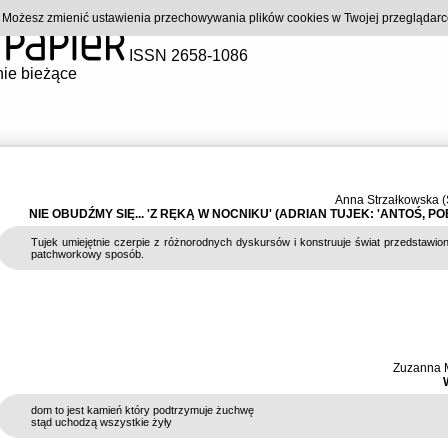
). Możesz zmienić ustawienia przechowywania plików cookies w Twojej przeglądar
ISSN 2658-1086
ie bieżące
Anna Strzałkowska 
NIE OBUDŹMY SIĘ... 'Z RĘKĄ W NOCNIKU' (ADRIAN TUJEK: 'ANTOŚ, P
Tujek umiejętnie czerpie z różnorodnych dyskursów i konstruuje świat przedstawio
patchworkowy sposób.
Zuzanna 
dom to jest kamień który podtrzymuje żuchwę
stąd uchodzą wszystkie żyły