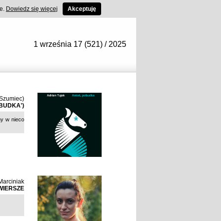
ce.
Dowiedz się więcej
Akceptuję
1 września 17 (521) / 2025
(Szumiec)
OBUDKA')
ny w nieco
Marciniak
WIERSZE