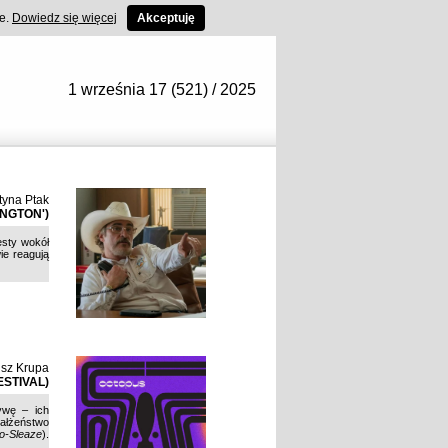
ce.
Dowiedz się więcej
Akceptuję
1 września 17 (521) / 2025
tyna Ptak
INGTON')
esty wokół
ie reagują
sz Krupa
STIVAL)
ywę – ich
Małżeństwo
o-Sleaze
).