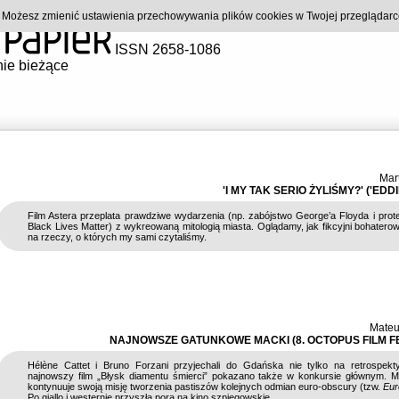
). Możesz zmienić ustawienia przechowywania plików cookies w Twojej przeglądar
ISSN 2658-1086
ie bieżące
Mar
'I MY TAK SERIO ŻYLIŚMY?' ('EDD
Film Astera przeplata prawdziwe wydarzenia (np. zabójstwo George’a Floyda i prot
Black Lives Matter) z wykreowaną mitologią miasta. Oglądamy, jak fikcyjni bohaterow
na rzeczy, o których my sami czytaliśmy.
Mateu
NAJNOWSZE GATUNKOWE MACKI (8. OCTOPUS FILM FE
Hélène Cattet i Bruno Forzani przyjechali do Gdańska nie tylko na retrospekt
najnowszy film „Błysk diamentu śmierci” pokazano także w konkursie głównym. 
kontynuuje swoją misję tworzenia pastiszów kolejnych odmian euro-obscury (tzw.
Eur
Po giallo i westernie przyszła pora na kino szpiegowskie.