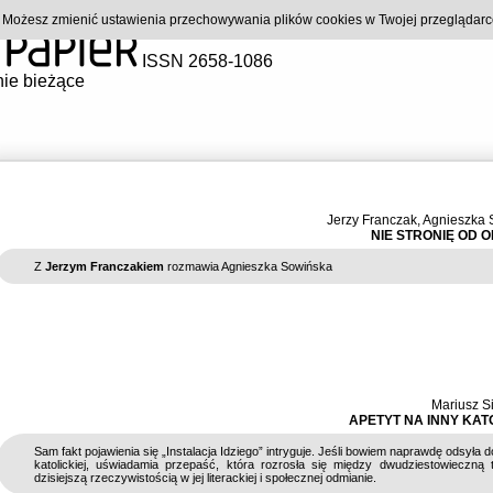
). Możesz zmienić ustawienia przechowywania plików cookies w Twojej przeglądar
ISSN 2658-1086
ie bieżące
Jerzy Franczak
,
Agnieszka 
NIE STRONIĘ OD 
Z
Jerzym Franczakiem
rozmawia Agnieszka Sowińska
Mariusz S
APETYT NA INNY KAT
Sam fakt pojawienia się „Instalacja Idziego” intryguje. Jeśli bowiem naprawdę odsyła 
katolickiej, uświadamia przepaść, która rozrosła się między dwudziestowieczną 
dzisiejszą rzeczywistością w jej literackiej i społecznej odmianie.