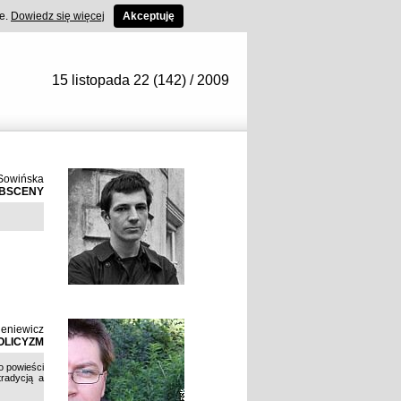
ce.
Dowiedz się więcej
Akceptuję
15 listopada 22 (142) / 2009
Sowińska
OBSCENY
ieniewicz
OLICYZM
do powieści
tradycją a