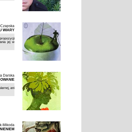
-Czapska
U WIARY
propozycji
nia jej w
ta Darska
DOWANIE
larnej, ani
ek-Mikoda
NIENIEM