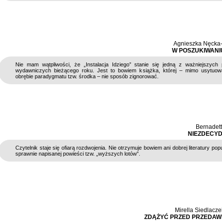
Agnieszka Nęcka
W POSZUKIWANI
Nie mam wątpliwości, że „Instalacja Idziego” stanie się jedną z ważniejszych 
wydawniczych bieżącego roku. Jest to bowiem książka, której – mimo usytuowa
obrębie paradygmatu tzw. środka – nie sposób zignorować.
Bernadet
NIEZDECY
Czytelnik staje się ofiarą rozdwojenia. Nie otrzymuje bowiem ani dobrej literatury popu
sprawnie napisanej powieści tzw. „wyższych lotów”.
Mirella Siedlacz
ZDĄŻYĆ PRZED PRZEDAW