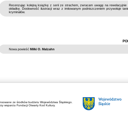
Recenzując kolejną książkę z serii ze strachem, zwracam uwagę na rewelacyjnie
okładkę. Dosłowność ilustracji wraz z imitowanym podniszczeniem przywołuje tan
kryminałów.
PO
Nowa powieść
Miłki O. Malzahn
ansowane ze środków budżetu Województwa Śląskiego.
zy wsparciu Fundacji Otwarty Kod Kultury.