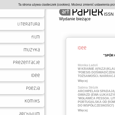
Ta strona używa ciasteczek (cookies). Możesz zmienić ustawienia p
ISSN 
Wydanie bieżące
"SPÓR 
Monika Ładoń
W KRAINIE AFAZJI (KLA
'POIESIS DOŚWIADCZENI
TOŻSAMOŚCI. NARRACJE
Więcej
Sabina Strózik
ARCHIPELAGI SPADAJ
GWIAZD (EWA ŁUKASZY
'MGŁAWICA PESSOA. L
PORTUGALSKA OD RO
DO WSPÓŁCZESNOŚCI')
Więcej