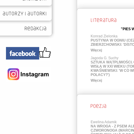
"PIES 
Konrad Zielonka
PUSTYNIA W OGNIU (CE
ZBIERZCHOWSKI: 'DISTO
Więcej
Jagoda G. Suchy
SZTUKA WĄTPLIWOŚCI.
WISŁĄ W XXI WIEKU (T
KWAŚNIEWSKI: 'W CO W
POLACY?')
Więcej
Ewelina Adamik
NA WROGA - Z PSEM AL
CZWORONOGA (MARCI