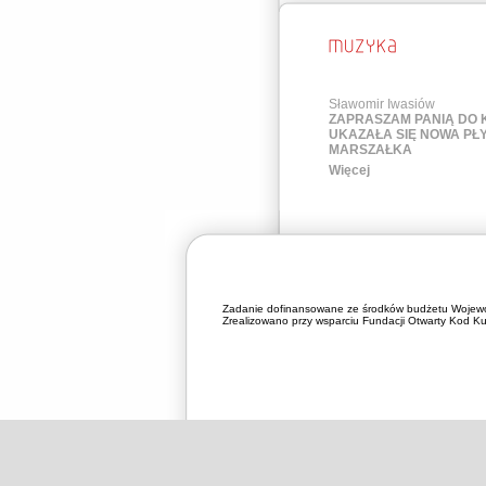
Sławomir Iwasiów
ZAPRASZAM PANIĄ DO 
UKAZAŁA SIĘ NOWA PŁ
MARSZAŁKA
Więcej
Zadanie dofinansowane ze środków budżetu Wojewó
Zrealizowano przy wsparciu Fundacji Otwarty Kod Kul