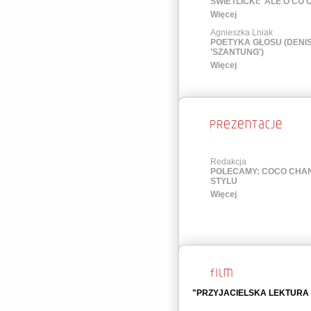
ŚWIETLICKI: 'ALE O CO C
Więcej
Agnieszka Lniak
POETYKA GŁOSU (DENIS
'SZANTUNG')
Więcej
Redakcja
POLECAMY: COCO CHAN
STYLU
Więcej
"PRZYJACIELSKA LEKTURA (