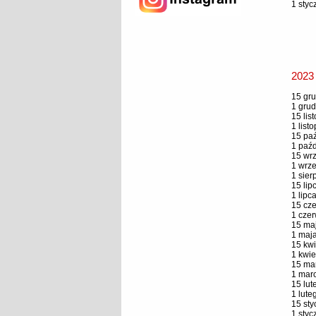
1 styc
2023
15 gru
1 grud
15 lis
1 list
15 paź
1 paźd
15 wrz
1 wrze
1 sier
15 lip
1 lipc
15 cze
1 czer
15 maj
1 maja
15 kwi
1 kwie
15 mar
1 marc
15 lut
1 lute
15 sty
1 styc