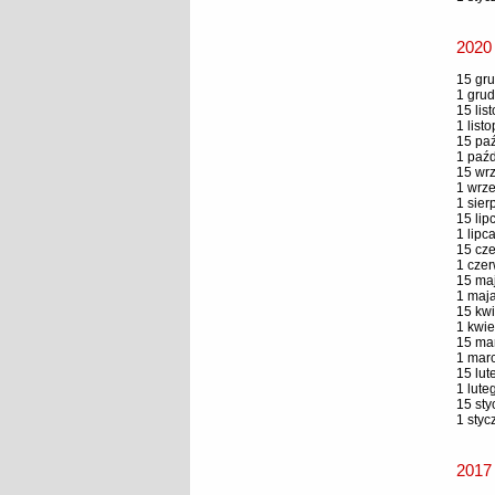
2020
15 gru
1 grud
15 lis
1 list
15 paź
1 paźd
15 wrz
1 wrze
1 sier
15 lip
1 lipc
15 cze
1 czer
15 maj
1 maja
15 kwi
1 kwie
15 mar
1 marc
15 lut
1 lute
15 sty
1 styc
2017