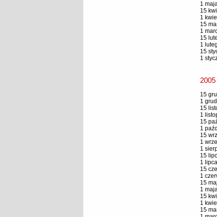
1 maja
15 kwi
1 kwie
15 mar
1 marc
15 lut
1 lute
15 sty
1 styc
2005
15 gru
1 grud
15 lis
1 list
15 paź
1 paźd
15 wrz
1 wrze
1 sier
15 lip
1 lipc
15 cze
1 czer
15 maj
1 maja
15 kwi
1 kwie
15 mar
1 marc