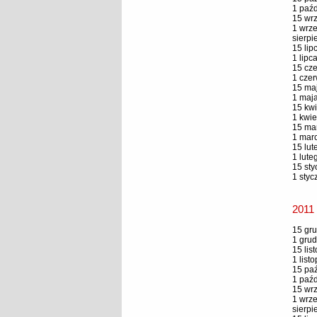
1 paźd
15 wrz
1 wrze
sierpi
15 lip
1 lipc
15 cze
1 czer
15 maj
1 maja
15 kwi
1 kwie
15 mar
1 marc
15 lut
1 lute
15 sty
1 styc
2011
15 gru
1 grud
15 lis
1 list
15 paź
1 paźd
15 wrz
1 wrze
sierpi