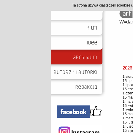
Ta strona używa ciasteczek (cookies
Wydan
2026
1 sier
15 lip
1 lipc
15 cze
1 czer
15 maj
1 maja
15 kwi
1 kwie
15 mar
1 marc
15 lut
1 lute
15 sty