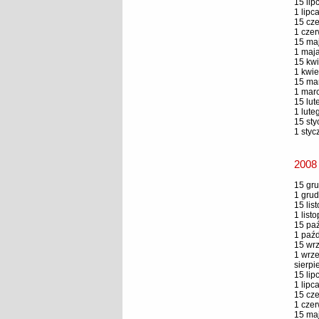
15 lip
1 lipc
15 cze
1 czer
15 maj
1 maja
15 kwi
1 kwie
15 mar
1 marc
15 lut
1 lute
15 sty
1 styc
2008
15 gru
1 grud
15 lis
1 list
15 paź
1 paźd
15 wrz
1 wrze
sierpi
15 lip
1 lipc
15 cze
1 czer
15 maj