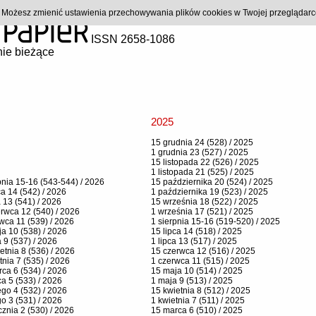
). Możesz zmienić ustawienia przechowywania plików cookies w Twojej przeglądar
ISSN 2658-1086
ie bieżące
2025
15 grudnia 24 (528) / 2025
1 grudnia 23 (527) / 2025
15 listopada 22 (526) / 2025
1 listopada 21 (525) / 2025
pnia 15-16 (543-544) / 2026
15 października 20 (524) / 2025
ca 14 (542) / 2026
1 października 19 (523) / 2025
a 13 (541) / 2026
15 września 18 (522) / 2025
rwca 12 (540) / 2026
1 września 17 (521) / 2025
wca 11 (539) / 2026
1 sierpnia 15-16 (519-520) / 2025
a 10 (538) / 2026
15 lipca 14 (518) / 2025
 9 (537) / 2026
1 lipca 13 (517) / 2025
etnia 8 (536) / 2026
15 czerwca 12 (516) / 2025
tnia 7 (535) / 2026
1 czerwca 11 (515) / 2025
ca 6 (534) / 2026
15 maja 10 (514) / 2025
a 5 (533) / 2026
1 maja 9 (513) / 2025
ego 4 (532) / 2026
15 kwietnia 8 (512) / 2025
go 3 (531) / 2026
1 kwietnia 7 (511) / 2025
cznia 2 (530) / 2026
15 marca 6 (510) / 2025