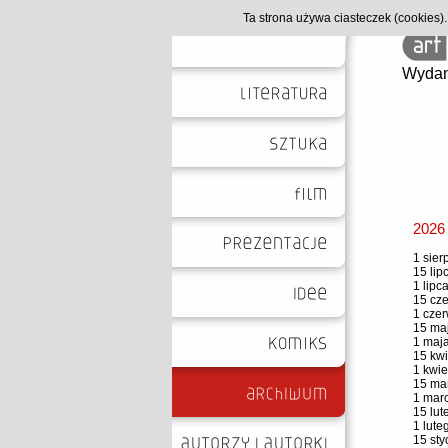
Ta strona używa ciasteczek (cookies
Wydan
2026
1 sier
15 lip
1 lipc
15 cze
1 czer
15 maj
1 maja
15 kwi
1 kwie
15 mar
1 marc
15 lut
1 lute
15 sty