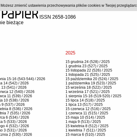
). Możesz zmienić ustawienia przechowywania plików cookies w Twojej przeglądar
ISSN 2658-1086
ie bieżące
2025
15 grudnia 24 (528) / 2025
1 grudnia 23 (527) / 2025
15 listopada 22 (526) / 2025
1 listopada 21 (525) / 2025
pnia 15-16 (543-544) / 2026
15 października 20 (524) / 2025
ca 14 (542) / 2026
1 października 19 (523) / 2025
a 13 (541) / 2026
15 września 18 (522) / 2025
rwca 12 (540) / 2026
1 września 17 (521) / 2025
wca 11 (539) / 2026
1 sierpnia 15-16 (519-520) / 2025
a 10 (538) / 2026
15 lipca 14 (518) / 2025
 9 (537) / 2026
1 lipca 13 (517) / 2025
etnia 8 (536) / 2026
15 czerwca 12 (516) / 2025
tnia 7 (535) / 2026
1 czerwca 11 (515) / 2025
ca 6 (534) / 2026
15 maja 10 (514) / 2025
a 5 (533) / 2026
1 maja 9 (513) / 2025
ego 4 (532) / 2026
15 kwietnia 8 (512) / 2025
go 3 (531) / 2026
1 kwietnia 7 (511) / 2025
cznia 2 (530) / 2026
15 marca 6 (510) / 2025