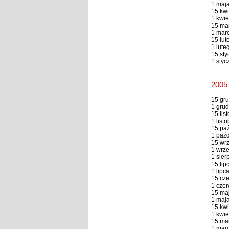
1 maja
15 kwi
1 kwie
15 mar
1 marc
15 lut
1 lute
15 sty
1 styc
2005
15 gru
1 grud
15 lis
1 list
15 paź
1 paźd
15 wrz
1 wrze
1 sier
15 lip
1 lipc
15 cze
1 czer
15 maj
1 maja
15 kwi
1 kwie
15 mar
1 marc