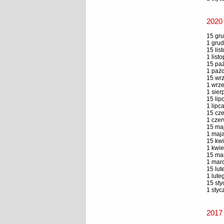
2020
15 gru
1 grud
15 lis
1 list
15 paź
1 paźd
15 wrz
1 wrze
1 sier
15 lip
1 lipc
15 cze
1 czer
15 maj
1 maja
15 kwi
1 kwie
15 mar
1 marc
15 lut
1 lute
15 sty
1 styc
2017