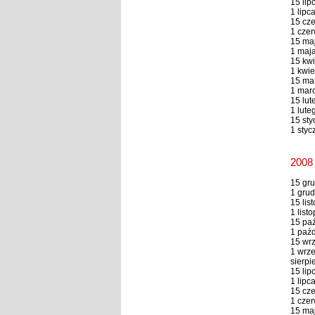
15 lip
1 lipc
15 cze
1 czer
15 maj
1 maja
15 kwi
1 kwie
15 mar
1 marc
15 lut
1 lute
15 sty
1 styc
2008
15 gru
1 grud
15 lis
1 list
15 paź
1 paźd
15 wrz
1 wrze
sierpi
15 lip
1 lipc
15 cze
1 czer
15 maj