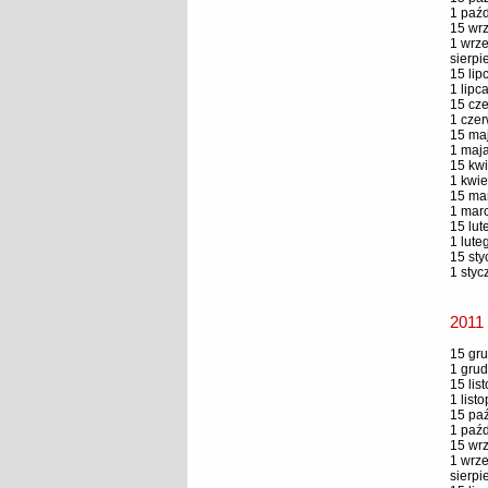
1 paźd
15 wrz
1 wrze
sierpi
15 lip
1 lipc
15 cze
1 czer
15 maj
1 maja
15 kwi
1 kwie
15 mar
1 marc
15 lut
1 lute
15 sty
1 styc
2011
15 gru
1 grud
15 lis
1 list
15 paź
1 paźd
15 wrz
1 wrze
sierpi