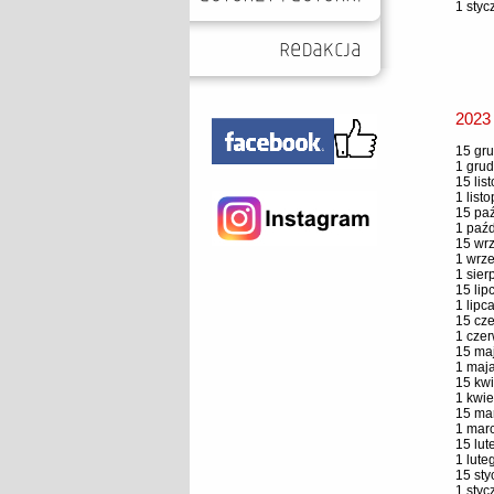
1 styc
2023
15 gru
1 grud
15 lis
1 list
15 paź
1 paźd
15 wrz
1 wrze
1 sier
15 lip
1 lipc
15 cze
1 czer
15 maj
1 maja
15 kwi
1 kwie
15 mar
1 marc
15 lut
1 lute
15 sty
1 styc