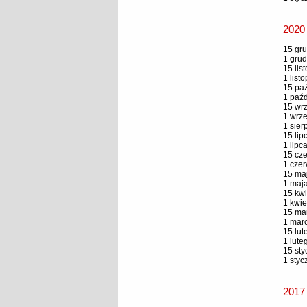
2020
15 gru
1 grud
15 lis
1 list
15 paź
1 paźd
15 wrz
1 wrze
1 sier
15 lip
1 lipc
15 cze
1 czer
15 maj
1 maja
15 kwi
1 kwie
15 mar
1 marc
15 lut
1 lute
15 sty
1 styc
2017