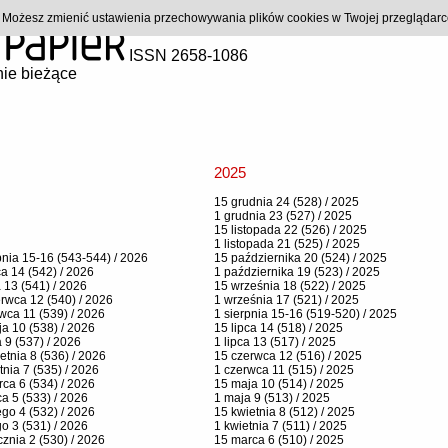
). Możesz zmienić ustawienia przechowywania plików cookies w Twojej przeglądar
ISSN 2658-1086
ie bieżące
2025
15 grudnia 24 (528) / 2025
1 grudnia 23 (527) / 2025
15 listopada 22 (526) / 2025
1 listopada 21 (525) / 2025
pnia 15-16 (543-544) / 2026
15 października 20 (524) / 2025
ca 14 (542) / 2026
1 października 19 (523) / 2025
a 13 (541) / 2026
15 września 18 (522) / 2025
rwca 12 (540) / 2026
1 września 17 (521) / 2025
wca 11 (539) / 2026
1 sierpnia 15-16 (519-520) / 2025
a 10 (538) / 2026
15 lipca 14 (518) / 2025
 9 (537) / 2026
1 lipca 13 (517) / 2025
etnia 8 (536) / 2026
15 czerwca 12 (516) / 2025
tnia 7 (535) / 2026
1 czerwca 11 (515) / 2025
ca 6 (534) / 2026
15 maja 10 (514) / 2025
a 5 (533) / 2026
1 maja 9 (513) / 2025
ego 4 (532) / 2026
15 kwietnia 8 (512) / 2025
go 3 (531) / 2026
1 kwietnia 7 (511) / 2025
cznia 2 (530) / 2026
15 marca 6 (510) / 2025