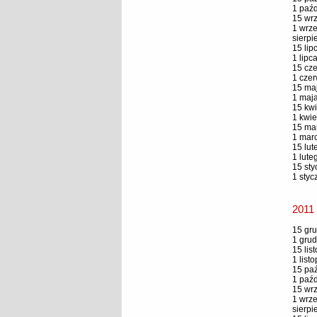
1 paźd
15 wrz
1 wrze
sierpi
15 lip
1 lipc
15 cze
1 czer
15 maj
1 maja
15 kwi
1 kwie
15 mar
1 marc
15 lut
1 lute
15 sty
1 styc
2011
15 gru
1 grud
15 lis
1 list
15 paź
1 paźd
15 wrz
1 wrze
sierpi