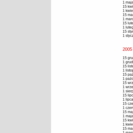
1 maja
15 kwi
1 kwie
15 mar
1 marc
15 lut
1 lute
15 sty
1 styc
2005
15 gru
1 grud
15 lis
1 list
15 paź
1 paźd
15 wrz
1 wrze
1 sier
15 lip
1 lipc
15 cze
1 czer
15 maj
1 maja
15 kwi
1 kwie
15 mar
1 marc