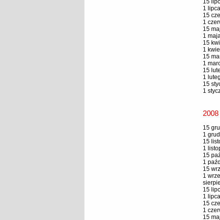
15 lip
1 lipc
15 cze
1 czer
15 maj
1 maja
15 kwi
1 kwie
15 mar
1 marc
15 lut
1 lute
15 sty
1 styc
2008
15 gru
1 grud
15 lis
1 list
15 paź
1 paźd
15 wrz
1 wrze
sierpi
15 lip
1 lipc
15 cze
1 czer
15 maj