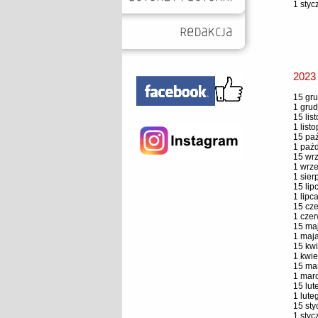
1 styc
2023
15 gru
1 grud
15 lis
1 list
15 paź
1 paźd
15 wrz
1 wrze
1 sier
15 lip
1 lipc
15 cze
1 czer
15 maj
1 maja
15 kwi
1 kwie
15 mar
1 marc
15 lut
1 lute
15 sty
1 styc