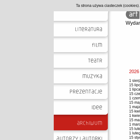
Ta strona używa ciasteczek (cookies
Wydan
2026
1 sier
15 lip
1 lipc
15 cze
1 czer
15 maj
1 maja
15 kwi
1 kwie
15 mar
1 marc
15 lut
1 lute
15 sty