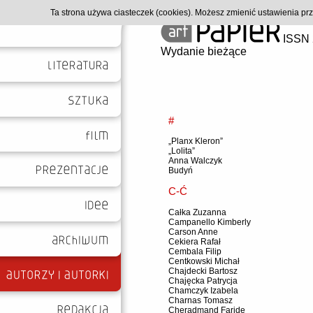
Ta strona używa ciasteczek (cookies). Możesz zmienić ustawienia p
ISSN 
Wydanie bieżące
#
„Planx Kleron”
„Lolita”
Anna Walczyk
Budyń
C-Ć
Całka Zuzanna
Campanello Kimberly
Carson Anne
Cekiera Rafał
Cembala Filip
Centkowski Michał
Chajdecki Bartosz
Chajęcka Patrycja
Chamczyk Izabela
Charnas Tomasz
Cheradmand Faride