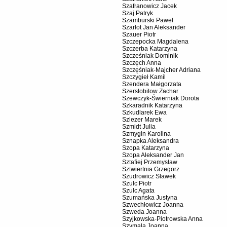
Szafranowicz Jacek
Szaj Patryk
Szamburski Paweł
Szarłot Jan Aleksander
Szauer Piotr
Szczepocka Magdalena
Szczerba Katarzyna
Szcześniak Dominik
Szczęch Anna
Szczęśniak-Majcher Adriana
Szczygieł Kamil
Szendera Małgorzata
Szerstobitow Zachar
Szewczyk-Świerniak Dorota
Szkaradnik Katarzyna
Szkudlarek Ewa
Szlezer Marek
Szmidt Julia
Szmygin Karolina
Sznapka Aleksandra
Szopa Katarzyna
Szopa Aleksander Jan
Sztafiej Przemysław
Sztwiertnia Grzegorz
Szudrowicz Sławek
Szulc Piotr
Szulc Agata
Szumańska Justyna
Szwechłowicz Joanna
Szweda Joanna
Szyjkowska-Piotrowska Anna
Szymala Joanna