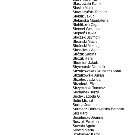
Staszowski Kamil
Staśko Maja
Stawiszyński Tomasz
Steblik Jakub
Stefańska Magdalena
Stehlíková Olga
Stencel Weronika
Stępień Oliwia
Stoczek Szymon
Stroiński Maciej
Stroiński Mikołaj
Stronciwilk Agata
Strózik Sabina
Strózik Rafał
Strumień Jakub
Strycharski Dominik
Strzałkowska (Szumiec) Anna
Strzałkowski Julian
Strzelec Jadwiga
Strzelecki Elvis
Strzymiński Tomasz
Suchanek Jerzy
Suchy Jagoda G.
Sufin Michał
Surma Joanna
Surmacz-Dobrowolska Barbara
Sus Karol
Susplugas Jeanne
Suszek Ewelina
Suwała Agata
Syrwid Marta
Szafraniec Karol