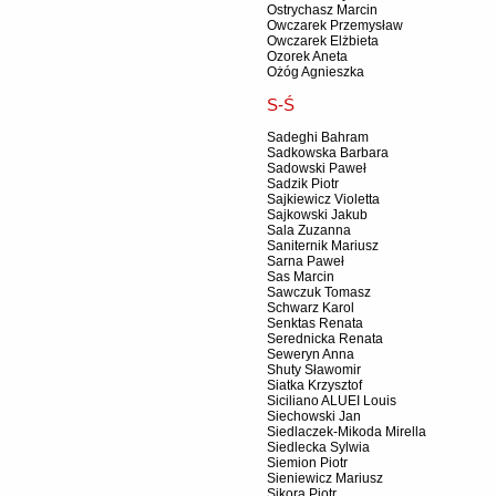
Ostrychasz Marcin
Owczarek Przemysław
Owczarek Elżbieta
Ozorek Aneta
Ożóg Agnieszka
S-Ś
Sadeghi Bahram
Sadkowska Barbara
Sadowski Paweł
Sadzik Piotr
Sajkiewicz Violetta
Sajkowski Jakub
Sala Zuzanna
Saniternik Mariusz
Sarna Paweł
Sas Marcin
Sawczuk Tomasz
Schwarz Karol
Senktas Renata
Serednicka Renata
Seweryn Anna
Shuty Sławomir
Siatka Krzysztof
Siciliano ALUEI Louis
Siechowski Jan
Siedlaczek-Mikoda Mirella
Siedlecka Sylwia
Siemion Piotr
Sieniewicz Mariusz
Sikora Piotr