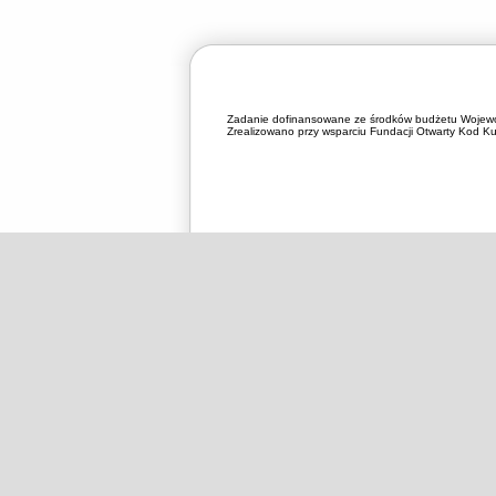
Zadanie dofinansowane ze środków budżetu Wojewó
Zrealizowano przy wsparciu Fundacji Otwarty Kod Kul