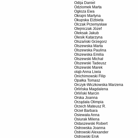
Odija Daniel
Odziomek Marta
Ogłoza Ewa
Okrajni Martyna
Okupska Elżbieta
Olczak Przemysław
Olejniczak Józef
Oleksak Jakub
Olesik Katarzyna
Olszański Grzegorz
Olszewska Marta
Olszewska Paulina
Olszewska Emilia
Olszewski Michał
Olszewski Tadeusz
Olszewski Marek
ołąb Anna Liwia
Onichimowski Filip
Opałka Tomasz
Orczyk-Wiczkowska Marzena
Orlińska Magdalena
Orliński Marcin
Orska Joanna
Orządała Olimpia
Orzech Mateusz R.
Orzeł Barbara
Osiewała Anna
Osiurak Milena
Ostaszewski Robert
Ostrowska Joanna
Ostrowski Alexander
Ostrowski Eryk