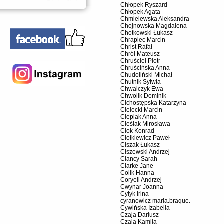
Chłopek Ryszard
Chłopek Agata
Chmielewska Aleksandra
Chojnowska Magdalena
Chotkowski Łukasz
Chrapiec Marcin
Christ Rafał
Chról Mateusz
Chruściel Piotr
Chruścińska Anna
Chudoliński Michał
Chutnik Sylwia
Chwalczyk Ewa
Chwolik Dominik
Cichostępska Katarzyna
Cielecki Marcin
Cieplak Anna
Cieślak Mirosława
Ciok Konrad
Ciołkiewicz Paweł
Ciszak Łukasz
Ciszewski Andrzej
Clancy Sarah
Clarke Jane
Colik Hanna
Coryell Andrzej
Cwynar Joanna
Cyłyk Irina
cyranowicz maria.braque.
Cywińska Izabella
Czaja Dariusz
Czaja Kamila