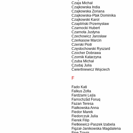
Czaja Michał
Czajkowska India
Czajkowska Zoriana
Czajkowska-Ptak Dominika
Czajkowski Karol
Czapliński Przemysław
Czarnocki Hubert
Czarnota Justyna
Czechowicz Jarosław
Czerkasow Marcin
Czerski Piotr
Częstochowski Ryszard
Czocher Dobrawa
Czornik Katarzyna
Czuba Michał
Czudaj Julia
Ćwiertniewicz Wojciech
F
Fado Kati
Falkus Zofia
Fardżami Lejla
Farrochzâd Foruq
Fazan Teresa
Fiałkowska Anna
Fiedor Marek
Fiedorczuk Julia
Fierek Filip
Fietkiewicz-Paszek Izabela
Figzał-Janikowska Magdalena
Fine Travis