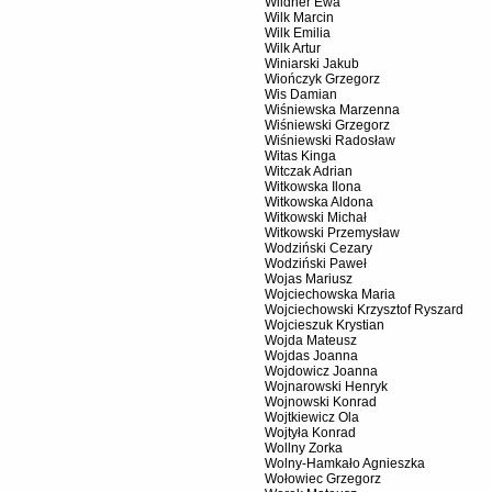
Wildner Ewa
Wilk Marcin
Wilk Emilia
Wilk Artur
Winiarski Jakub
Wiończyk Grzegorz
Wis Damian
Wiśniewska Marzenna
Wiśniewski Grzegorz
Wiśniewski Radosław
Witas Kinga
Witczak Adrian
Witkowska Ilona
Witkowska Aldona
Witkowski Michał
Witkowski Przemysław
Wodziński Cezary
Wodziński Paweł
Wojas Mariusz
Wojciechowska Maria
Wojciechowski Krzysztof Ryszard
Wojcieszuk Krystian
Wojda Mateusz
Wojdas Joanna
Wojdowicz Joanna
Wojnarowski Henryk
Wojnowski Konrad
Wojtkiewicz Ola
Wojtyła Konrad
Wollny Zorka
Wolny-Hamkało Agnieszka
Wołowiec Grzegorz