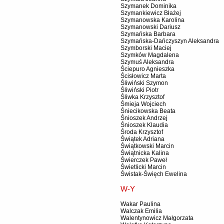
Szymanek Dominika
Szymankiewicz Błażej
Szymanowska Karolina
Szymanowski Dariusz
Szymańska Barbara
Szymańska-Dańczyszyn Aleksandra
Szymborski Maciej
Szymków Magdalena
Szymuś Aleksandra
Ściepuro Agnieszka
Ścisłowicz Marta
Śliwiński Szymon
Śliwiński Piotr
Śliwka Krzysztof
Śmieja Wojciech
Śniecikowska Beata
Śnioszek Andrzej
Śnioszek Klaudia
Środa Krzysztof
Świątek Adriana
Świątkowski Marcin
Świątnicka Kalina
Świerczek Paweł
Świetlicki Marcin
Świstak-Święch Ewelina
W-Y
Wakar Paulina
Walczak Emilia
Walentynowicz Małgorzata