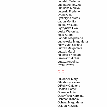
Lubelski Tadeusz
Lubina Agnieszka
Lubińska Monika
Lutyński Fryderyk
Lyons Alice
Lyszczyna Marek
Ładoń Monika
Łakota Wiktoria
Łączyńska Ewa
Łęska Weronika
Łęski Adam
Łoboda Magdalena
Łubkowska Magdalena
Łucyszyna Oksana
Łuczak Małgorzata
Łuczak Marcin
Łukomski Kajetan
Łukowicz Michał
Łuszcz Angelika
Łysak Paweł
O-Ó
O'Donnell Mary
O'Mahony Nessa
O'Reilly Caitriona
Obarski Patryk
Oberson Julia
Obszyńska Karolina
Ochman Izabela
Ochwat Magdalena
Ociepa Krzysztof