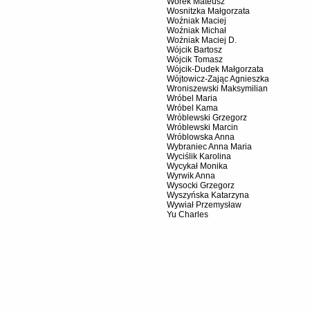
Worek Mateusz
Wosnitzka Małgorzata
Woźniak Maciej
Woźniak Michał
Woźniak Maciej D.
Wójcik Bartosz
Wójcik Tomasz
Wójcik-Dudek Małgorzata
Wójtowicz-Zając Agnieszka
Wroniszewski Maksymilian
Wróbel Maria
Wróbel Kama
Wróblewski Grzegorz
Wróblewski Marcin
Wróblowska Anna
Wybraniec Anna Maria
Wyciślik Karolina
Wycykał Monika
Wyrwik Anna
Wysocki Grzegorz
Wyszyńska Katarzyna
Wywiał Przemysław
Yu Charles