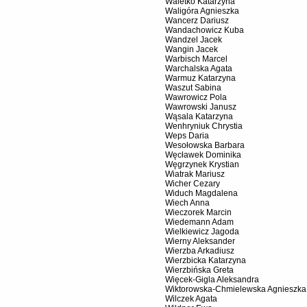
Waletko Katarzyna
Waligóra Agnieszka
Wancerz Dariusz
Wandachowicz Kuba
Wandzel Jacek
Wangin Jacek
Warbisch Marcel
Warchalska Agata
Warmuz Katarzyna
Waszut Sabina
Wawrowicz Pola
Wawrowski Janusz
Wąsala Katarzyna
Wenhryniuk Chrystia
Weps Daria
Wesołowska Barbara
Węcławek Dominika
Węgrzynek Krystian
Wiatrak Mariusz
Wicher Cezary
Widuch Magdalena
Wiech Anna
Wieczorek Marcin
Wiedemann Adam
Wielkiewicz Jagoda
Wierny Aleksander
Wierzba Arkadiusz
Wierzbicka Katarzyna
Wierzbińska Greta
Więcek-Gigla Aleksandra
Wiktorowska-Chmielewska Agnieszka
Wilczek Agata