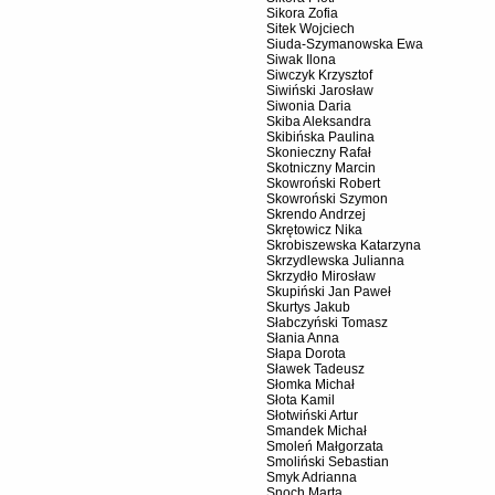
Sikora Zofia
Sitek Wojciech
Siuda-Szymanowska Ewa
Siwak Ilona
Siwczyk Krzysztof
Siwiński Jarosław
Siwonia Daria
Skiba Aleksandra
Skibińska Paulina
Skonieczny Rafał
Skotniczny Marcin
Skowroński Robert
Skowroński Szymon
Skrendo Andrzej
Skrętowicz Nika
Skrobiszewska Katarzyna
Skrzydlewska Julianna
Skrzydło Mirosław
Skupiński Jan Paweł
Skurtys Jakub
Słabczyński Tomasz
Słania Anna
Słapa Dorota
Sławek Tadeusz
Słomka Michał
Słota Kamil
Słotwiński Artur
Smandek Michał
Smoleń Małgorzata
Smoliński Sebastian
Smyk Adrianna
Snoch Marta