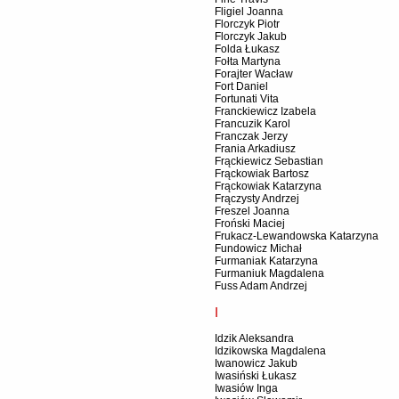
Fligiel Joanna
Florczyk Piotr
Florczyk Jakub
Folda Łukasz
Fołta Martyna
Forajter Wacław
Fort Daniel
Fortunati Vita
Franckiewicz Izabela
Francuzik Karol
Franczak Jerzy
Frania Arkadiusz
Frąckiewicz Sebastian
Frąckowiak Bartosz
Frąckowiak Katarzyna
Frączysty Andrzej
Freszel Joanna
Froński Maciej
Frukacz-Lewandowska Katarzyna
Fundowicz Michał
Furmaniak Katarzyna
Furmaniuk Magdalena
Fuss Adam Andrzej
I
Idzik Aleksandra
Idzikowska Magdalena
Iwanowicz Jakub
Iwasiński Łukasz
Iwasiów Inga