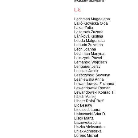
Iwasiów Sławomir
L-Ł
Lachman Magdalena
Lalić-Krowicka Olga
Lazar Zofia
Lazarová Zuzana
Láníková Kristina
Lebda Małgorzata
Lebuda Zuzanna
Lech Joanna
Lechman Martyna
Lekszycki Paweł
Lemański Wojciech
Lengauer Jerzy
Leociak Jacek
Leszczyński Seweryn
Leśniewska Anna
Lewandowska Zuzanna
Lewandowski Roman
Lewandowski Konrad T.
Libich Maciej
Libner Rafał 'Ruff'
Lic Lesław
Lindstedt Laura
Liskowacki Artur D.
Lisok Marta
Liszewska Julia
Liszka Aleksandra
Lniak Agnieszka
Lorenc Michał