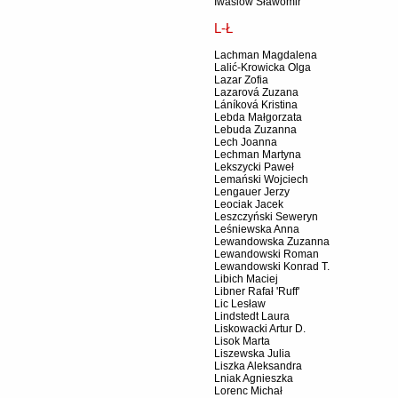
Iwasiów Sławomir
L-Ł
Lachman Magdalena
Lalić-Krowicka Olga
Lazar Zofia
Lazarová Zuzana
Láníková Kristina
Lebda Małgorzata
Lebuda Zuzanna
Lech Joanna
Lechman Martyna
Lekszycki Paweł
Lemański Wojciech
Lengauer Jerzy
Leociak Jacek
Leszczyński Seweryn
Leśniewska Anna
Lewandowska Zuzanna
Lewandowski Roman
Lewandowski Konrad T.
Libich Maciej
Libner Rafał 'Ruff'
Lic Lesław
Lindstedt Laura
Liskowacki Artur D.
Lisok Marta
Liszewska Julia
Liszka Aleksandra
Lniak Agnieszka
Lorenc Michał