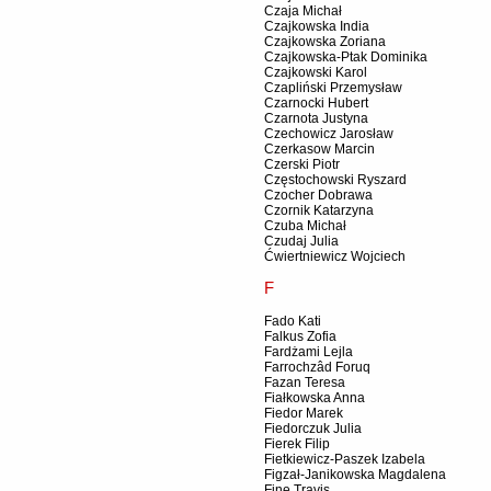
Czaja Michał
Czajkowska India
Czajkowska Zoriana
Czajkowska-Ptak Dominika
Czajkowski Karol
Czapliński Przemysław
Czarnocki Hubert
Czarnota Justyna
Czechowicz Jarosław
Czerkasow Marcin
Czerski Piotr
Częstochowski Ryszard
Czocher Dobrawa
Czornik Katarzyna
Czuba Michał
Czudaj Julia
Ćwiertniewicz Wojciech
F
Fado Kati
Falkus Zofia
Fardżami Lejla
Farrochzâd Foruq
Fazan Teresa
Fiałkowska Anna
Fiedor Marek
Fiedorczuk Julia
Fierek Filip
Fietkiewicz-Paszek Izabela
Figzał-Janikowska Magdalena
Fine Travis