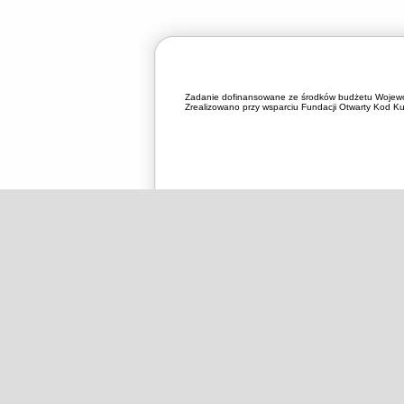
Zadanie dofinansowane ze środków budżetu Wojewó
Zrealizowano przy wsparciu Fundacji Otwarty Kod Kul