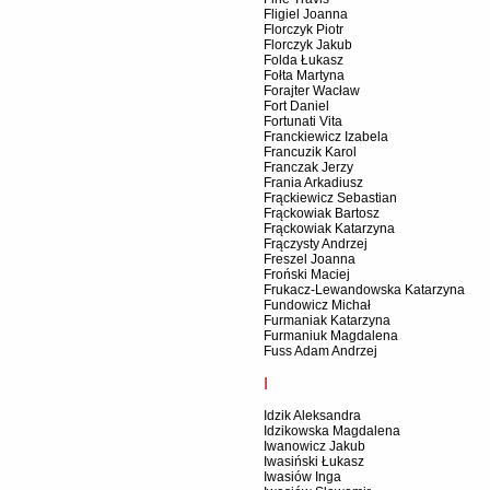
Fligiel Joanna
Florczyk Piotr
Florczyk Jakub
Folda Łukasz
Fołta Martyna
Forajter Wacław
Fort Daniel
Fortunati Vita
Franckiewicz Izabela
Francuzik Karol
Franczak Jerzy
Frania Arkadiusz
Frąckiewicz Sebastian
Frąckowiak Bartosz
Frąckowiak Katarzyna
Frączysty Andrzej
Freszel Joanna
Froński Maciej
Frukacz-Lewandowska Katarzyna
Fundowicz Michał
Furmaniak Katarzyna
Furmaniuk Magdalena
Fuss Adam Andrzej
I
Idzik Aleksandra
Idzikowska Magdalena
Iwanowicz Jakub
Iwasiński Łukasz
Iwasiów Inga