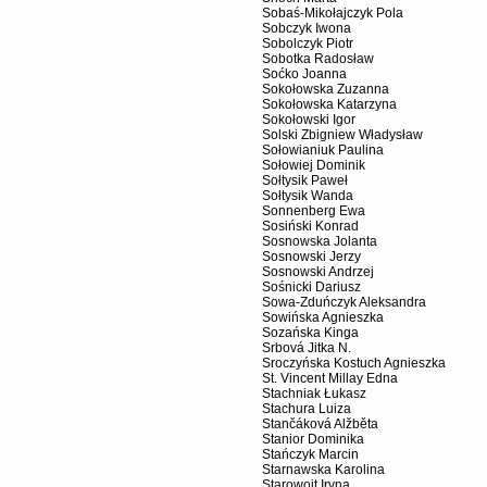
Sobaś-Mikołajczyk Pola
Sobczyk Iwona
Sobolczyk Piotr
Sobotka Radosław
Soćko Joanna
Sokołowska Zuzanna
Sokołowska Katarzyna
Sokołowski Igor
Solski Zbigniew Władysław
Sołowianiuk Paulina
Sołowiej Dominik
Sołtysik Paweł
Sołtysik Wanda
Sonnenberg Ewa
Sosiński Konrad
Sosnowska Jolanta
Sosnowski Jerzy
Sosnowski Andrzej
Sośnicki Dariusz
Sowa-Zduńczyk Aleksandra
Sowińska Agnieszka
Sozańska Kinga
Srbová Jitka N.
Sroczyńska Kostuch Agnieszka
St. Vincent Millay Edna
Stachniak Łukasz
Stachura Luiza
Stančáková Alžběta
Stanior Dominika
Stańczyk Marcin
Starnawska Karolina
Starowojt Iryna