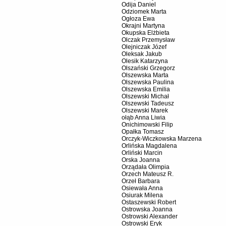
Odija Daniel
Odziomek Marta
Ogłoza Ewa
Okrajni Martyna
Okupska Elżbieta
Olczak Przemysław
Olejniczak Józef
Oleksak Jakub
Olesik Katarzyna
Olszański Grzegorz
Olszewska Marta
Olszewska Paulina
Olszewska Emilia
Olszewski Michał
Olszewski Tadeusz
Olszewski Marek
ołąb Anna Liwia
Onichimowski Filip
Opałka Tomasz
Orczyk-Wiczkowska Marzena
Orlińska Magdalena
Orliński Marcin
Orska Joanna
Orządała Olimpia
Orzech Mateusz R.
Orzeł Barbara
Osiewała Anna
Osiurak Milena
Ostaszewski Robert
Ostrowska Joanna
Ostrowski Alexander
Ostrowski Eryk