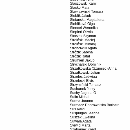
Staszowski Kamil
Staśko Maja
Stawiszyński Tomasz
Steblik Jakub
Stefańska Magdalena
Stehlíková Olga
Stencel Weronika
Stępień Oliwia
Stoczek Szymon
Stroiński Maciej
Stroiński Mikołaj
Stronciwilk Agata
Strózik Sabina
Strózik Rafał
Strumień Jakub
Strycharski Dominik
Strzałkowska (Szumiec) Anna
Strzałkowski Julian
Strzelec Jadwiga
Strzelecki Elvis
Strzymiński Tomasz
Suchanek Jerzy
Suchy Jagoda G.
Sufin Michał
Surma Joanna
Surmacz-Dobrowolska Barbara
Sus Karol
Susplugas Jeanne
Suszek Ewelina
Suwała Agata
Syrwid Marta
Szafraniec Karol