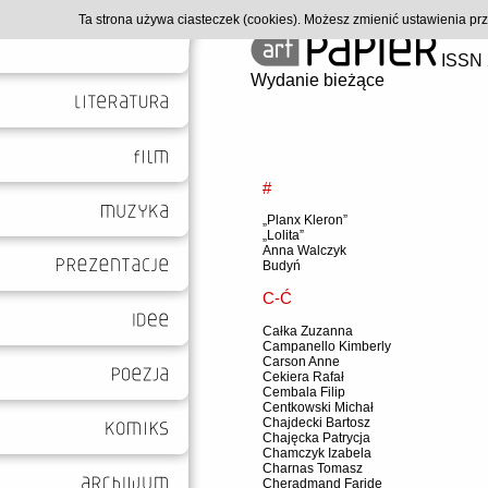
Ta strona używa ciasteczek (cookies). Możesz zmienić ustawienia p
ISSN 
Wydanie bieżące
#
„Planx Kleron”
„Lolita”
Anna Walczyk
Budyń
C-Ć
Całka Zuzanna
Campanello Kimberly
Carson Anne
Cekiera Rafał
Cembala Filip
Centkowski Michał
Chajdecki Bartosz
Chajęcka Patrycja
Chamczyk Izabela
Charnas Tomasz
Cheradmand Faride