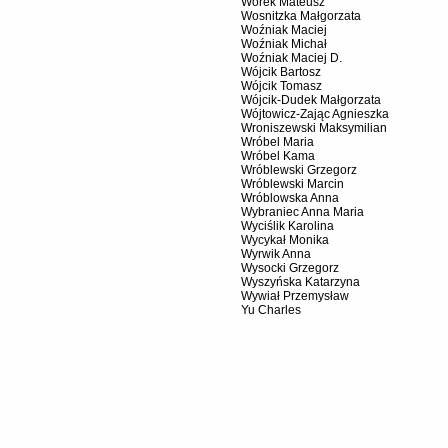
Worek Mateusz
Wosnitzka Małgorzata
Woźniak Maciej
Woźniak Michał
Woźniak Maciej D.
Wójcik Bartosz
Wójcik Tomasz
Wójcik-Dudek Małgorzata
Wójtowicz-Zając Agnieszka
Wroniszewski Maksymilian
Wróbel Maria
Wróbel Kama
Wróblewski Grzegorz
Wróblewski Marcin
Wróblowska Anna
Wybraniec Anna Maria
Wyciślik Karolina
Wycykał Monika
Wyrwik Anna
Wysocki Grzegorz
Wyszyńska Katarzyna
Wywiał Przemysław
Yu Charles