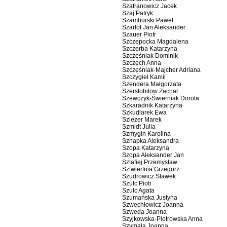
Szafranowicz Jacek
Szaj Patryk
Szamburski Paweł
Szarłot Jan Aleksander
Szauer Piotr
Szczepocka Magdalena
Szczerba Katarzyna
Szcześniak Dominik
Szczęch Anna
Szczęśniak-Majcher Adriana
Szczygieł Kamil
Szendera Małgorzata
Szerstobitow Zachar
Szewczyk-Świerniak Dorota
Szkaradnik Katarzyna
Szkudlarek Ewa
Szlezer Marek
Szmidt Julia
Szmygin Karolina
Sznapka Aleksandra
Szopa Katarzyna
Szopa Aleksander Jan
Sztafiej Przemysław
Sztwiertnia Grzegorz
Szudrowicz Sławek
Szulc Piotr
Szulc Agata
Szumańska Justyna
Szwechłowicz Joanna
Szweda Joanna
Szyjkowska-Piotrowska Anna
Szymala Joanna