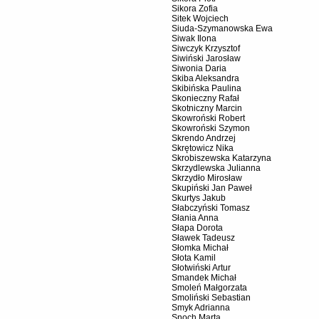
Sikora Zofia
Sitek Wojciech
Siuda-Szymanowska Ewa
Siwak Ilona
Siwczyk Krzysztof
Siwiński Jarosław
Siwonia Daria
Skiba Aleksandra
Skibińska Paulina
Skonieczny Rafał
Skotniczny Marcin
Skowroński Robert
Skowroński Szymon
Skrendo Andrzej
Skrętowicz Nika
Skrobiszewska Katarzyna
Skrzydlewska Julianna
Skrzydło Mirosław
Skupiński Jan Paweł
Skurtys Jakub
Słabczyński Tomasz
Słania Anna
Słapa Dorota
Sławek Tadeusz
Słomka Michał
Słota Kamil
Słotwiński Artur
Smandek Michał
Smoleń Małgorzata
Smoliński Sebastian
Smyk Adrianna
Snoch Marta