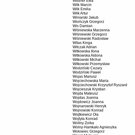
Wildner Ewa
Wilk Marcin
Wilk Emilia
Wilk Artur
Winiarski Jakub
Wiończyk Grzegorz
Wis Damian
Wiśniewska Marzenna
Wiśniewski Grzegorz
Wiśniewski Radosław
Witas Kinga
Witczak Adrian
Witkowska Ilona
Witkowska Aldona
Witkowski Michał
Witkowski Przemysław
Wodziński Cezary
Wodziński Paweł
Wojas Mariusz
Wojciechowska Maria
Wojciechowski Krzysztof Ryszard
Wojcieszuk Krystian
Wojda Mateusz
Wojdas Joanna
Wojdowicz Joanna
Wojnarowski Henryk
Wojnowski Konrad
Wojtkiewicz Ola
Wojtyła Konrad
Wollny Zorka
Wolny-Hamkało Agnieszka
Wołowiec Grzegorz