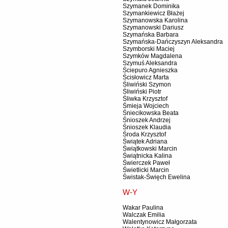
Szymanek Dominika
Szymankiewicz Błażej
Szymanowska Karolina
Szymanowski Dariusz
Szymańska Barbara
Szymańska-Dańczyszyn Aleksandra
Szymborski Maciej
Szymków Magdalena
Szymuś Aleksandra
Ściepuro Agnieszka
Ścisłowicz Marta
Śliwiński Szymon
Śliwiński Piotr
Śliwka Krzysztof
Śmieja Wojciech
Śniecikowska Beata
Śnioszek Andrzej
Śnioszek Klaudia
Środa Krzysztof
Świątek Adriana
Świątkowski Marcin
Świątnicka Kalina
Świerczek Paweł
Świetlicki Marcin
Świstak-Święch Ewelina
W-Y
Wakar Paulina
Walczak Emilia
Walentynowicz Małgorzata