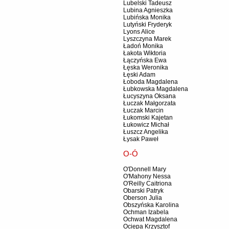
Lubelski Tadeusz
Lubina Agnieszka
Lubińska Monika
Lutyński Fryderyk
Lyons Alice
Lyszczyna Marek
Ładoń Monika
Łakota Wiktoria
Łączyńska Ewa
Łęska Weronika
Łęski Adam
Łoboda Magdalena
Łubkowska Magdalena
Łucyszyna Oksana
Łuczak Małgorzata
Łuczak Marcin
Łukomski Kajetan
Łukowicz Michał
Łuszcz Angelika
Łysak Paweł
O-Ó
O'Donnell Mary
O'Mahony Nessa
O'Reilly Caitriona
Obarski Patryk
Oberson Julia
Obszyńska Karolina
Ochman Izabela
Ochwat Magdalena
Ociepa Krzysztof