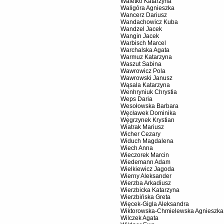
Waletko Katarzyna
Waligóra Agnieszka
Wancerz Dariusz
Wandachowicz Kuba
Wandzel Jacek
Wangin Jacek
Warbisch Marcel
Warchalska Agata
Warmuz Katarzyna
Waszut Sabina
Wawrowicz Pola
Wawrowski Janusz
Wąsala Katarzyna
Wenhryniuk Chrystia
Weps Daria
Wesołowska Barbara
Węcławek Dominika
Węgrzynek Krystian
Wiatrak Mariusz
Wicher Cezary
Widuch Magdalena
Wiech Anna
Wieczorek Marcin
Wiedemann Adam
Wielkiewicz Jagoda
Wierny Aleksander
Wierzba Arkadiusz
Wierzbicka Katarzyna
Wierzbińska Greta
Więcek-Gigla Aleksandra
Wiktorowska-Chmielewska Agnieszka
Wilczek Agata