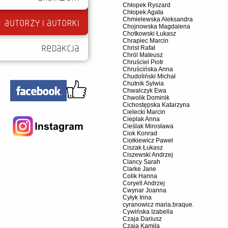
Chłopek Ryszard
Chłopek Agata
Chmielewska Aleksandra
Chojnowska Magdalena
Chotkowski Łukasz
Chrapiec Marcin
Christ Rafał
Chról Mateusz
Chruściel Piotr
Chruścińska Anna
Chudoliński Michał
Chutnik Sylwia
Chwalczyk Ewa
Chwolik Dominik
Cichostępska Katarzyna
Cielecki Marcin
Cieplak Anna
Cieślak Mirosława
Ciok Konrad
Ciołkiewicz Paweł
Ciszak Łukasz
Ciszewski Andrzej
Clancy Sarah
Clarke Jane
Colik Hanna
Coryell Andrzej
Cwynar Joanna
Cyłyk Irina
cyranowicz maria.braque.
Cywińska Izabella
Czaja Dariusz
Czaja Kamila