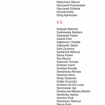
Ostrychasz Marcin
Owczarek Przemysław
Owczarek Elżbieta
Ozorek Aneta
Ożóg Agnieszka
S-Ś
Sadeghi Bahram
Sadkowska Barbara
Sadowski Paweł
Sadzik Piotr
Sajkiewicz Violetta
Sajkowski Jakub
Sala Zuzanna
Saniternik Mariusz
Sarna Paweł
Sas Marcin
Sawczuk Tomasz
Schwarz Karol
Senktas Renata
Serednicka Renata
Seweryn Anna
Shuty Sławomir
Siatka Krzysztof
Siciliano ALUEI Louis
Siechowski Jan
Siedlaczek-Mikoda Mirella
Siedlecka Sylwia
Siemion Piotr
Sieniewicz Mariusz
Sikora Piotr