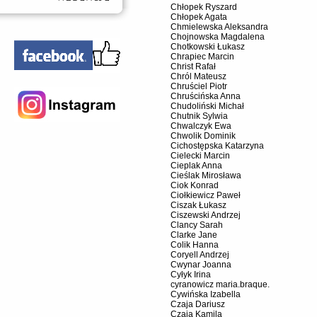
Chłopek Ryszard
Chłopek Agata
Chmielewska Aleksandra
Chojnowska Magdalena
Chotkowski Łukasz
Chrapiec Marcin
Christ Rafał
Chról Mateusz
Chruściel Piotr
Chruścińska Anna
Chudoliński Michał
Chutnik Sylwia
Chwalczyk Ewa
Chwolik Dominik
Cichostępska Katarzyna
Cielecki Marcin
Cieplak Anna
Cieślak Mirosława
Ciok Konrad
Ciołkiewicz Paweł
Ciszak Łukasz
Ciszewski Andrzej
Clancy Sarah
Clarke Jane
Colik Hanna
Coryell Andrzej
Cwynar Joanna
Cyłyk Irina
cyranowicz maria.braque.
Cywińska Izabella
Czaja Dariusz
Czaja Kamila