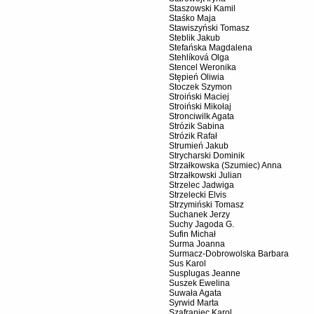
Staszowski Kamil
Staśko Maja
Stawiszyński Tomasz
Steblik Jakub
Stefańska Magdalena
Stehlíková Olga
Stencel Weronika
Stępień Oliwia
Stoczek Szymon
Stroiński Maciej
Stroiński Mikołaj
Stronciwilk Agata
Strózik Sabina
Strózik Rafał
Strumień Jakub
Strycharski Dominik
Strzałkowska (Szumiec) Anna
Strzałkowski Julian
Strzelec Jadwiga
Strzelecki Elvis
Strzymiński Tomasz
Suchanek Jerzy
Suchy Jagoda G.
Sufin Michał
Surma Joanna
Surmacz-Dobrowolska Barbara
Sus Karol
Susplugas Jeanne
Suszek Ewelina
Suwała Agata
Syrwid Marta
Szafraniec Karol