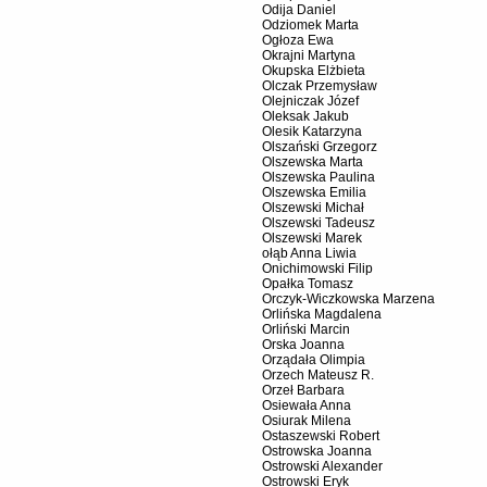
Odija Daniel
Odziomek Marta
Ogłoza Ewa
Okrajni Martyna
Okupska Elżbieta
Olczak Przemysław
Olejniczak Józef
Oleksak Jakub
Olesik Katarzyna
Olszański Grzegorz
Olszewska Marta
Olszewska Paulina
Olszewska Emilia
Olszewski Michał
Olszewski Tadeusz
Olszewski Marek
ołąb Anna Liwia
Onichimowski Filip
Opałka Tomasz
Orczyk-Wiczkowska Marzena
Orlińska Magdalena
Orliński Marcin
Orska Joanna
Orządała Olimpia
Orzech Mateusz R.
Orzeł Barbara
Osiewała Anna
Osiurak Milena
Ostaszewski Robert
Ostrowska Joanna
Ostrowski Alexander
Ostrowski Eryk