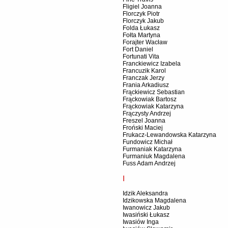
Fligiel Joanna
Florczyk Piotr
Florczyk Jakub
Folda Łukasz
Fołta Martyna
Forajter Wacław
Fort Daniel
Fortunati Vita
Franckiewicz Izabela
Francuzik Karol
Franczak Jerzy
Frania Arkadiusz
Frąckiewicz Sebastian
Frąckowiak Bartosz
Frąckowiak Katarzyna
Frączysty Andrzej
Freszel Joanna
Froński Maciej
Frukacz-Lewandowska Katarzyna
Fundowicz Michał
Furmaniak Katarzyna
Furmaniuk Magdalena
Fuss Adam Andrzej
I
Idzik Aleksandra
Idzikowska Magdalena
Iwanowicz Jakub
Iwasiński Łukasz
Iwasiów Inga