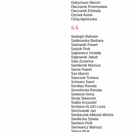
Ostrychasz Marcin
Owczarek Przemysław
Owczarek Elżbieta
Ozorek Aneta
Ożóg Agnieszka
S-Ś
Sadeghi Bahram
Sadkowska Barbara
Sadowski Paweł
Sadzik Piotr
Sajkiewicz Violetta
Sajkowski Jakub
Sala Zuzanna
Saniternik Mariusz
Sarna Paweł
Sas Marcin
Sawczuk Tomasz
Schwarz Karol
Senktas Renata
Serednicka Renata
Seweryn Anna
Shuty Sławomir
Siatka Krzysztof
Siciliano ALUEI Louis
Siechowski Jan
Siedlaczek-Mikoda Mirella
Siedlecka Sylwia
Siemion Piotr
Sieniewicz Mariusz
Sikora Piotr