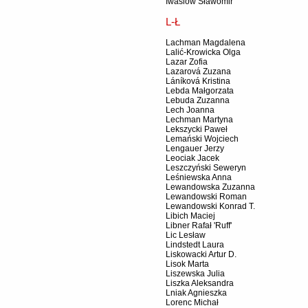
Iwasiów Sławomir
L-Ł
Lachman Magdalena
Lalić-Krowicka Olga
Lazar Zofia
Lazarová Zuzana
Láníková Kristina
Lebda Małgorzata
Lebuda Zuzanna
Lech Joanna
Lechman Martyna
Lekszycki Paweł
Lemański Wojciech
Lengauer Jerzy
Leociak Jacek
Leszczyński Seweryn
Leśniewska Anna
Lewandowska Zuzanna
Lewandowski Roman
Lewandowski Konrad T.
Libich Maciej
Libner Rafał 'Ruff'
Lic Lesław
Lindstedt Laura
Liskowacki Artur D.
Lisok Marta
Liszewska Julia
Liszka Aleksandra
Lniak Agnieszka
Lorenc Michał