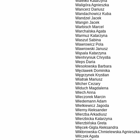
Waletko Katarzyna
Waligóra Agnieszka
Wancerz Dariusz
Wandachowicz Kuba
Wandzel Jacek
Wangin Jacek
Warbisch Marcel
Warchalska Agata
Warmuz Katarzyna
Waszut Sabina
Wawrowicz Pola
Wawrowski Janusz
Wąsala Katarzyna
Wenhryniuk Chrystia
Weps Daria
Wesołowska Barbara
Węcławek Dominika
Węgrzynek Krystian
Wiatrak Mariusz
Wicher Cezary
Widuch Magdalena
Wiech Anna
Wieczorek Marcin
Wiedemann Adam
Wielkiewicz Jagoda
Wierny Aleksander
Wierzba Arkadiusz
Wierzbicka Katarzyna
Wierzbińska Greta
Więcek-Gigla Aleksandra
Wiktorowska-Chmielewska Agnieszka
Wilczek Agata