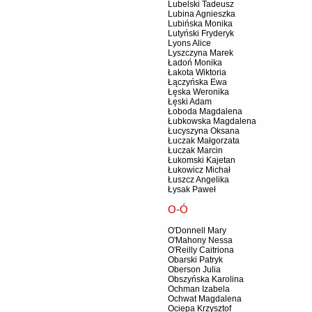
Lubelski Tadeusz
Lubina Agnieszka
Lubińska Monika
Lutyński Fryderyk
Lyons Alice
Lyszczyna Marek
Ładoń Monika
Łakota Wiktoria
Łączyńska Ewa
Łęska Weronika
Łęski Adam
Łoboda Magdalena
Łubkowska Magdalena
Łucyszyna Oksana
Łuczak Małgorzata
Łuczak Marcin
Łukomski Kajetan
Łukowicz Michał
Łuszcz Angelika
Łysak Paweł
O-Ó
O'Donnell Mary
O'Mahony Nessa
O'Reilly Caitriona
Obarski Patryk
Oberson Julia
Obszyńska Karolina
Ochman Izabela
Ochwat Magdalena
Ociepa Krzysztof