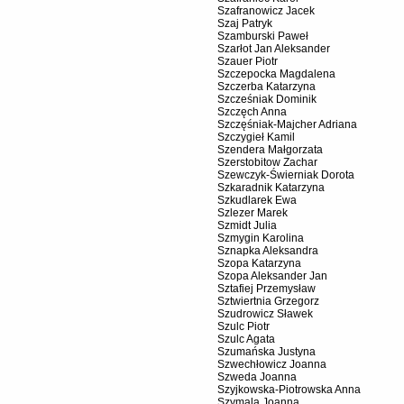
Szafranowicz Jacek
Szaj Patryk
Szamburski Paweł
Szarłot Jan Aleksander
Szauer Piotr
Szczepocka Magdalena
Szczerba Katarzyna
Szcześniak Dominik
Szczęch Anna
Szczęśniak-Majcher Adriana
Szczygieł Kamil
Szendera Małgorzata
Szerstobitow Zachar
Szewczyk-Świerniak Dorota
Szkaradnik Katarzyna
Szkudlarek Ewa
Szlezer Marek
Szmidt Julia
Szmygin Karolina
Sznapka Aleksandra
Szopa Katarzyna
Szopa Aleksander Jan
Sztafiej Przemysław
Sztwiertnia Grzegorz
Szudrowicz Sławek
Szulc Piotr
Szulc Agata
Szumańska Justyna
Szwechłowicz Joanna
Szweda Joanna
Szyjkowska-Piotrowska Anna
Szymala Joanna