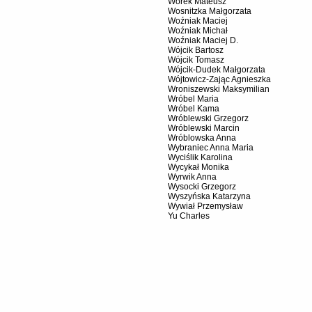
Worek Mateusz
Wosnitzka Małgorzata
Woźniak Maciej
Woźniak Michał
Woźniak Maciej D.
Wójcik Bartosz
Wójcik Tomasz
Wójcik-Dudek Małgorzata
Wójtowicz-Zając Agnieszka
Wroniszewski Maksymilian
Wróbel Maria
Wróbel Kama
Wróblewski Grzegorz
Wróblewski Marcin
Wróblowska Anna
Wybraniec Anna Maria
Wyciślik Karolina
Wycykał Monika
Wyrwik Anna
Wysocki Grzegorz
Wyszyńska Katarzyna
Wywiał Przemysław
Yu Charles