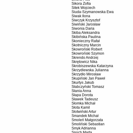
Sikora Zofia
Sitek Wojciech
Siuda-Szymanowska Ewa
Siwak Ilona
Siwczyk Krzysztof
Siwiński Jarosław
Siwonia Daria
Skiba Aleksandra
Skibińska Paulina
Skonieczny Rafał
Skotniczny Marcin
Skowroński Robert
Skowroński Szymon
Skrendo Andrzej
Skrętowicz Nika
Skrobiszewska Katarzyna
Skrzydlewska Julianna
Skrzydło Mirosław
Skupiński Jan Paweł
Skurtys Jakub
Słabczyński Tomasz
Słania Anna
Słapa Dorota
Sławek Tadeusz
Słomka Michał
Słota Kamil
Słotwiński Artur
Smandek Michał
Smoleń Małgorzata
Smoliński Sebastian
Smyk Adrianna
Snoch Marta