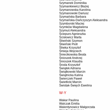
Szymanek Dominika
Szymankiewicz Błażej
Szymanowska Karolina
Szymanowski Dariusz
Szymańska Barbara
Szymańska-Dańczyszyn Aleksandra
Szymborski Maciej
Szymków Magdalena
Szymuś Aleksandra
Ściepuro Agnieszka
Ścisłowicz Marta
Śliwiński Szymon
Śliwiński Piotr
Śliwka Krzysztof
Śmieja Wojciech
Śniecikowska Beata
Śnioszek Andrzej
Śnioszek Klaudia
Środa Krzysztof
Świątek Adriana
Świątkowski Marcin
Świątnicka Kalina
Świerczek Paweł
Świetlicki Marcin
Świstak-Święch Ewelina
W-Y
Wakar Paulina
Walczak Emilia
Walentynowicz Małgorzata