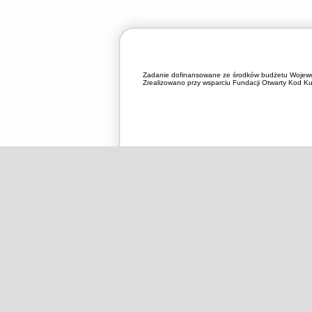
Zadanie dofinansowane ze środków budżetu Wojewó
Zrealizowano przy wsparciu Fundacji Otwarty Kod Kul