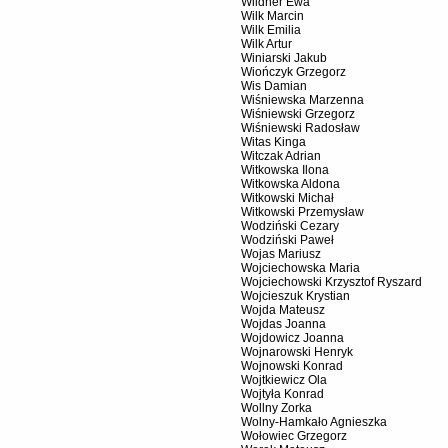
Wildner Ewa
Wilk Marcin
Wilk Emilia
Wilk Artur
Winiarski Jakub
Wiończyk Grzegorz
Wis Damian
Wiśniewska Marzenna
Wiśniewski Grzegorz
Wiśniewski Radosław
Witas Kinga
Witczak Adrian
Witkowska Ilona
Witkowska Aldona
Witkowski Michał
Witkowski Przemysław
Wodziński Cezary
Wodziński Paweł
Wojas Mariusz
Wojciechowska Maria
Wojciechowski Krzysztof Ryszard
Wojcieszuk Krystian
Wojda Mateusz
Wojdas Joanna
Wojdowicz Joanna
Wojnarowski Henryk
Wojnowski Konrad
Wojtkiewicz Ola
Wojtyła Konrad
Wollny Zorka
Wolny-Hamkało Agnieszka
Wołowiec Grzegorz