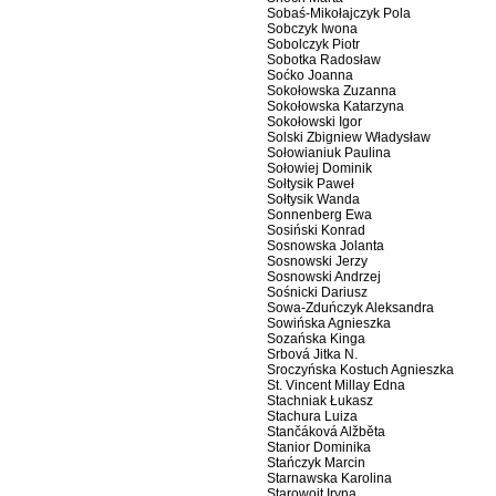
Sobaś-Mikołajczyk Pola
Sobczyk Iwona
Sobolczyk Piotr
Sobotka Radosław
Soćko Joanna
Sokołowska Zuzanna
Sokołowska Katarzyna
Sokołowski Igor
Solski Zbigniew Władysław
Sołowianiuk Paulina
Sołowiej Dominik
Sołtysik Paweł
Sołtysik Wanda
Sonnenberg Ewa
Sosiński Konrad
Sosnowska Jolanta
Sosnowski Jerzy
Sosnowski Andrzej
Sośnicki Dariusz
Sowa-Zduńczyk Aleksandra
Sowińska Agnieszka
Sozańska Kinga
Srbová Jitka N.
Sroczyńska Kostuch Agnieszka
St. Vincent Millay Edna
Stachniak Łukasz
Stachura Luiza
Stančáková Alžběta
Stanior Dominika
Stańczyk Marcin
Starnawska Karolina
Starowojt Iryna