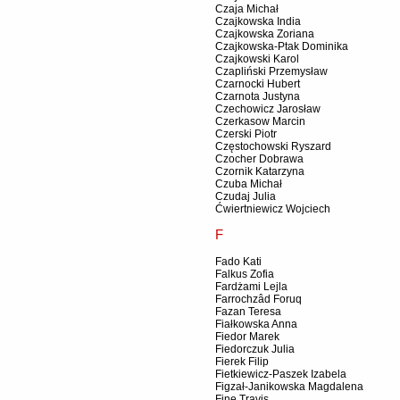
Czaja Michał
Czajkowska India
Czajkowska Zoriana
Czajkowska-Ptak Dominika
Czajkowski Karol
Czapliński Przemysław
Czarnocki Hubert
Czarnota Justyna
Czechowicz Jarosław
Czerkasow Marcin
Czerski Piotr
Częstochowski Ryszard
Czocher Dobrawa
Czornik Katarzyna
Czuba Michał
Czudaj Julia
Ćwiertniewicz Wojciech
F
Fado Kati
Falkus Zofia
Fardżami Lejla
Farrochzâd Foruq
Fazan Teresa
Fiałkowska Anna
Fiedor Marek
Fiedorczuk Julia
Fierek Filip
Fietkiewicz-Paszek Izabela
Figzał-Janikowska Magdalena
Fine Travis