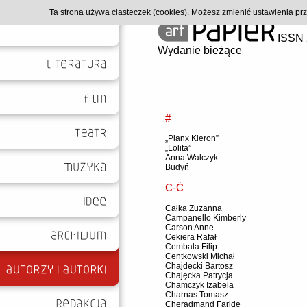
Ta strona używa ciasteczek (cookies). Możesz zmienić ustawienia p
ISSN 
Wydanie bieżące
#
„Planx Kleron”
„Lolita”
Anna Walczyk
Budyń
C-Ć
Całka Zuzanna
Campanello Kimberly
Carson Anne
Cekiera Rafał
Cembala Filip
Centkowski Michał
Chajdecki Bartosz
Chajęcka Patrycja
Chamczyk Izabela
Charnas Tomasz
Cheradmand Faride