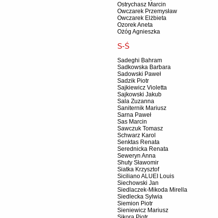
Ostrychasz Marcin
Owczarek Przemysław
Owczarek Elżbieta
Ozorek Aneta
Ożóg Agnieszka
S-Ś
Sadeghi Bahram
Sadkowska Barbara
Sadowski Paweł
Sadzik Piotr
Sajkiewicz Violetta
Sajkowski Jakub
Sala Zuzanna
Saniternik Mariusz
Sarna Paweł
Sas Marcin
Sawczuk Tomasz
Schwarz Karol
Senktas Renata
Serednicka Renata
Seweryn Anna
Shuty Sławomir
Siatka Krzysztof
Siciliano ALUEI Louis
Siechowski Jan
Siedlaczek-Mikoda Mirella
Siedlecka Sylwia
Siemion Piotr
Sieniewicz Mariusz
Sikora Piotr