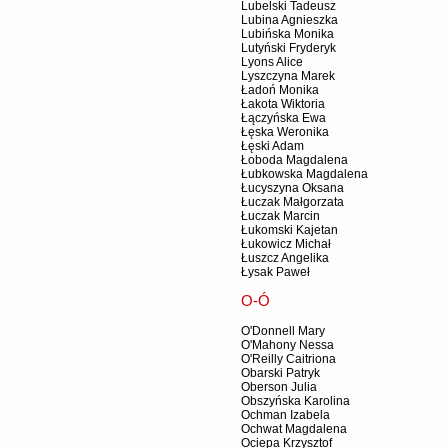
Lubelski Tadeusz
Lubina Agnieszka
Lubińska Monika
Lutyński Fryderyk
Lyons Alice
Lyszczyna Marek
Ładoń Monika
Łakota Wiktoria
Łączyńska Ewa
Łęska Weronika
Łęski Adam
Łoboda Magdalena
Łubkowska Magdalena
Łucyszyna Oksana
Łuczak Małgorzata
Łuczak Marcin
Łukomski Kajetan
Łukowicz Michał
Łuszcz Angelika
Łysak Paweł
O-Ó
O'Donnell Mary
O'Mahony Nessa
O'Reilly Caitriona
Obarski Patryk
Oberson Julia
Obszyńska Karolina
Ochman Izabela
Ochwat Magdalena
Ociepa Krzysztof