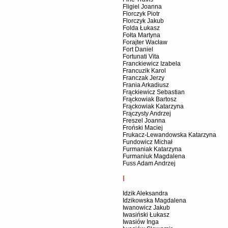
Fligiel Joanna
Florczyk Piotr
Florczyk Jakub
Folda Łukasz
Fołta Martyna
Forajter Wacław
Fort Daniel
Fortunati Vita
Franckiewicz Izabela
Francuzik Karol
Franczak Jerzy
Frania Arkadiusz
Frąckiewicz Sebastian
Frąckowiak Bartosz
Frąckowiak Katarzyna
Frączysty Andrzej
Freszel Joanna
Froński Maciej
Frukacz-Lewandowska Katarzyna
Fundowicz Michał
Furmaniak Katarzyna
Furmaniuk Magdalena
Fuss Adam Andrzej
I
Idzik Aleksandra
Idzikowska Magdalena
Iwanowicz Jakub
Iwasiński Łukasz
Iwasiów Inga