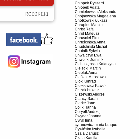
Chłopek Ryszard
Chłopek Agata
Chmielewska Aleksandra
Chojnowska Magdalena
Chotkowski Łukasz
Chrapiec Marcin
Christ Rafał
Chról Mateusz
Chruściel Piotr
Chruścińska Anna
Chudoliński Michał
Chutnik Sylwia
Chwalczyk Ewa
Chwolik Dominik
Cichostępska Katarzyna
Cielecki Marcin
Cieplak Anna
Cieślak Mirosława
Ciok Konrad
Ciołkiewicz Paweł
Ciszak Łukasz
Ciszewski Andrzej
Clancy Sarah
Clarke Jane
Colik Hanna
Coryell Andrzej
Cwynar Joanna
Cyłyk Irina
cyranowicz maria.braque.
Cywińska Izabella
Czaja Dariusz
Czaja Kamila