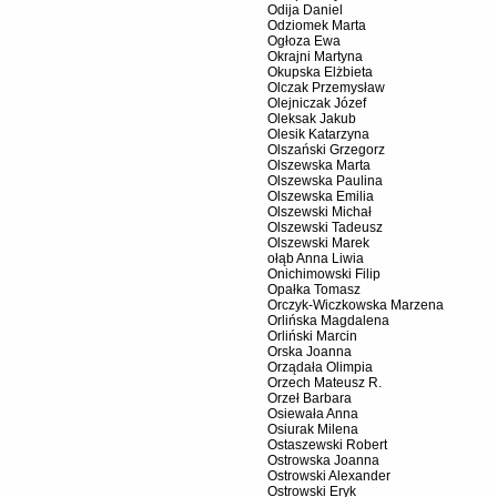
Odija Daniel
Odziomek Marta
Ogłoza Ewa
Okrajni Martyna
Okupska Elżbieta
Olczak Przemysław
Olejniczak Józef
Oleksak Jakub
Olesik Katarzyna
Olszański Grzegorz
Olszewska Marta
Olszewska Paulina
Olszewska Emilia
Olszewski Michał
Olszewski Tadeusz
Olszewski Marek
ołąb Anna Liwia
Onichimowski Filip
Opałka Tomasz
Orczyk-Wiczkowska Marzena
Orlińska Magdalena
Orliński Marcin
Orska Joanna
Orządała Olimpia
Orzech Mateusz R.
Orzeł Barbara
Osiewała Anna
Osiurak Milena
Ostaszewski Robert
Ostrowska Joanna
Ostrowski Alexander
Ostrowski Eryk