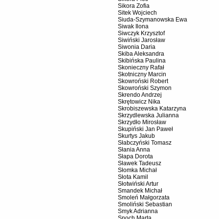
Sikora Zofia
Sitek Wojciech
Siuda-Szymanowska Ewa
Siwak Ilona
Siwczyk Krzysztof
Siwiński Jarosław
Siwonia Daria
Skiba Aleksandra
Skibińska Paulina
Skonieczny Rafał
Skotniczny Marcin
Skowroński Robert
Skowroński Szymon
Skrendo Andrzej
Skrętowicz Nika
Skrobiszewska Katarzyna
Skrzydlewska Julianna
Skrzydło Mirosław
Skupiński Jan Paweł
Skurtys Jakub
Słabczyński Tomasz
Słania Anna
Słapa Dorota
Sławek Tadeusz
Słomka Michał
Słota Kamil
Słotwiński Artur
Smandek Michał
Smoleń Małgorzata
Smoliński Sebastian
Smyk Adrianna
Snoch Marta