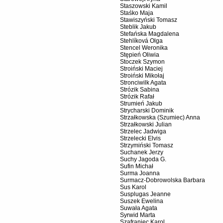
Staszowski Kamil
Staśko Maja
Stawiszyński Tomasz
Steblik Jakub
Stefańska Magdalena
Stehlíková Olga
Stencel Weronika
Stępień Oliwia
Stoczek Szymon
Stroiński Maciej
Stroiński Mikołaj
Stronciwilk Agata
Strózik Sabina
Strózik Rafał
Strumień Jakub
Strycharski Dominik
Strzałkowska (Szumiec) Anna
Strzałkowski Julian
Strzelec Jadwiga
Strzelecki Elvis
Strzymiński Tomasz
Suchanek Jerzy
Suchy Jagoda G.
Sufin Michał
Surma Joanna
Surmacz-Dobrowolska Barbara
Sus Karol
Susplugas Jeanne
Suszek Ewelina
Suwała Agata
Syrwid Marta
Szafraniec Karol