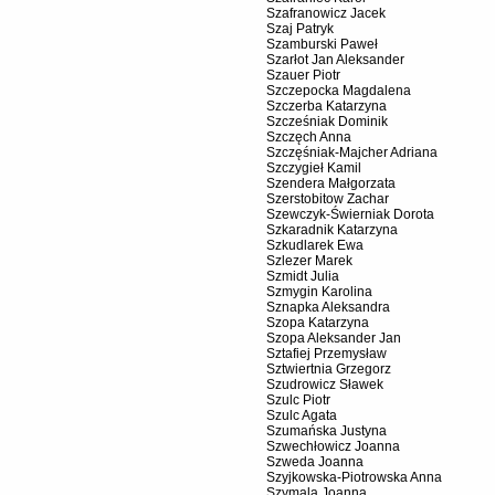
Szafranowicz Jacek
Szaj Patryk
Szamburski Paweł
Szarłot Jan Aleksander
Szauer Piotr
Szczepocka Magdalena
Szczerba Katarzyna
Szcześniak Dominik
Szczęch Anna
Szczęśniak-Majcher Adriana
Szczygieł Kamil
Szendera Małgorzata
Szerstobitow Zachar
Szewczyk-Świerniak Dorota
Szkaradnik Katarzyna
Szkudlarek Ewa
Szlezer Marek
Szmidt Julia
Szmygin Karolina
Sznapka Aleksandra
Szopa Katarzyna
Szopa Aleksander Jan
Sztafiej Przemysław
Sztwiertnia Grzegorz
Szudrowicz Sławek
Szulc Piotr
Szulc Agata
Szumańska Justyna
Szwechłowicz Joanna
Szweda Joanna
Szyjkowska-Piotrowska Anna
Szymala Joanna