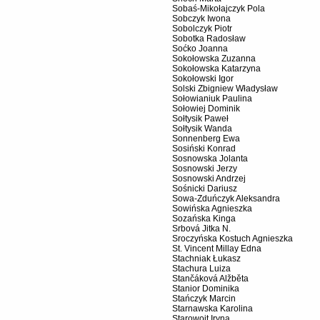
Sobaś-Mikołajczyk Pola
Sobczyk Iwona
Sobolczyk Piotr
Sobotka Radosław
Soćko Joanna
Sokołowska Zuzanna
Sokołowska Katarzyna
Sokołowski Igor
Solski Zbigniew Władysław
Sołowianiuk Paulina
Sołowiej Dominik
Sołtysik Paweł
Sołtysik Wanda
Sonnenberg Ewa
Sosiński Konrad
Sosnowska Jolanta
Sosnowski Jerzy
Sosnowski Andrzej
Sośnicki Dariusz
Sowa-Zduńczyk Aleksandra
Sowińska Agnieszka
Sozańska Kinga
Srbová Jitka N.
Sroczyńska Kostuch Agnieszka
St. Vincent Millay Edna
Stachniak Łukasz
Stachura Luiza
Stančáková Alžběta
Stanior Dominika
Stańczyk Marcin
Starnawska Karolina
Starowojt Iryna