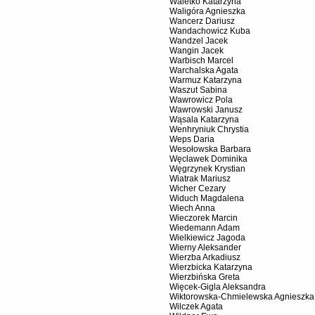
Waletko Katarzyna
Waligóra Agnieszka
Wancerz Dariusz
Wandachowicz Kuba
Wandzel Jacek
Wangin Jacek
Warbisch Marcel
Warchalska Agata
Warmuz Katarzyna
Waszut Sabina
Wawrowicz Pola
Wawrowski Janusz
Wąsala Katarzyna
Wenhryniuk Chrystia
Weps Daria
Wesołowska Barbara
Węcławek Dominika
Węgrzynek Krystian
Wiatrak Mariusz
Wicher Cezary
Widuch Magdalena
Wiech Anna
Wieczorek Marcin
Wiedemann Adam
Wielkiewicz Jagoda
Wierny Aleksander
Wierzba Arkadiusz
Wierzbicka Katarzyna
Wierzbińska Greta
Więcek-Gigla Aleksandra
Wiktorowska-Chmielewska Agnieszka
Wilczek Agata