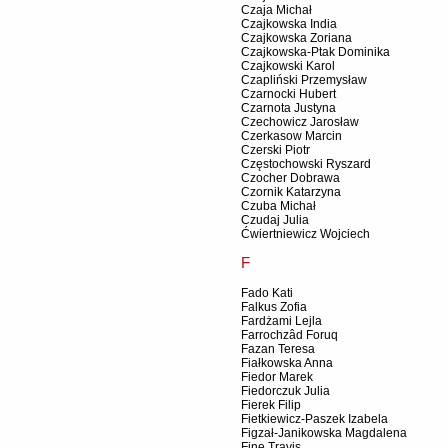
Czaja Michał
Czajkowska India
Czajkowska Zoriana
Czajkowska-Ptak Dominika
Czajkowski Karol
Czapliński Przemysław
Czarnocki Hubert
Czarnota Justyna
Czechowicz Jarosław
Czerkasow Marcin
Czerski Piotr
Częstochowski Ryszard
Czocher Dobrawa
Czornik Katarzyna
Czuba Michał
Czudaj Julia
Ćwiertniewicz Wojciech
F
Fado Kati
Falkus Zofia
Fardżami Lejla
Farrochzâd Foruq
Fazan Teresa
Fiałkowska Anna
Fiedor Marek
Fiedorczuk Julia
Fierek Filip
Fietkiewicz-Paszek Izabela
Figzał-Janikowska Magdalena
Fine Travis