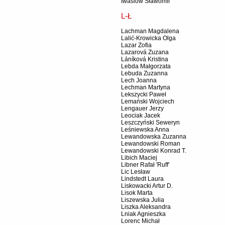
Iwasiów Sławomir
L-Ł
Lachman Magdalena
Lalić-Krowicka Olga
Lazar Zofia
Lazarová Zuzana
Láníková Kristina
Lebda Małgorzata
Lebuda Zuzanna
Lech Joanna
Lechman Martyna
Lekszycki Paweł
Lemański Wojciech
Lengauer Jerzy
Leociak Jacek
Leszczyński Seweryn
Leśniewska Anna
Lewandowska Zuzanna
Lewandowski Roman
Lewandowski Konrad T.
Libich Maciej
Libner Rafał 'Ruff'
Lic Lesław
Lindstedt Laura
Liskowacki Artur D.
Lisok Marta
Liszewska Julia
Liszka Aleksandra
Lniak Agnieszka
Lorenc Michał