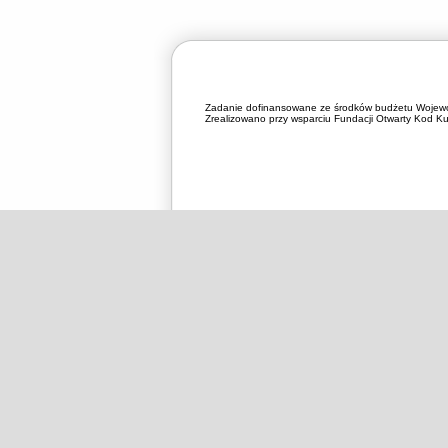
Zadanie dofinansowane ze środków budżetu Wojewó
Zrealizowano przy wsparciu Fundacji Otwarty Kod Kul