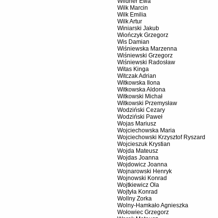
Wildner Ewa
Wilk Marcin
Wilk Emilia
Wilk Artur
Winiarski Jakub
Wiończyk Grzegorz
Wis Damian
Wiśniewska Marzenna
Wiśniewski Grzegorz
Wiśniewski Radosław
Witas Kinga
Witczak Adrian
Witkowska Ilona
Witkowska Aldona
Witkowski Michał
Witkowski Przemysław
Wodziński Cezary
Wodziński Paweł
Wojas Mariusz
Wojciechowska Maria
Wojciechowski Krzysztof Ryszard
Wojcieszuk Krystian
Wojda Mateusz
Wojdas Joanna
Wojdowicz Joanna
Wojnarowski Henryk
Wojnowski Konrad
Wojtkiewicz Ola
Wojtyła Konrad
Wollny Zorka
Wolny-Hamkało Agnieszka
Wołowiec Grzegorz