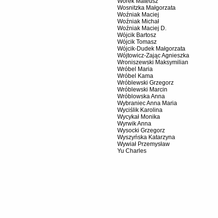
Worek Mateusz
Wosnitzka Małgorzata
Woźniak Maciej
Woźniak Michał
Woźniak Maciej D.
Wójcik Bartosz
Wójcik Tomasz
Wójcik-Dudek Małgorzata
Wójtowicz-Zając Agnieszka
Wroniszewski Maksymilian
Wróbel Maria
Wróbel Kama
Wróblewski Grzegorz
Wróblewski Marcin
Wróblowska Anna
Wybraniec Anna Maria
Wyciślik Karolina
Wycykał Monika
Wyrwik Anna
Wysocki Grzegorz
Wyszyńska Katarzyna
Wywiał Przemysław
Yu Charles