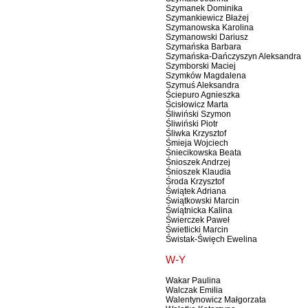
Szymanek Dominika
Szymankiewicz Błażej
Szymanowska Karolina
Szymanowski Dariusz
Szymańska Barbara
Szymańska-Dańczyszyn Aleksandra
Szymborski Maciej
Szymków Magdalena
Szymuś Aleksandra
Ściepuro Agnieszka
Ścisłowicz Marta
Śliwiński Szymon
Śliwiński Piotr
Śliwka Krzysztof
Śmieja Wojciech
Śniecikowska Beata
Śnioszek Andrzej
Śnioszek Klaudia
Środa Krzysztof
Świątek Adriana
Świątkowski Marcin
Świątnicka Kalina
Świerczek Paweł
Świetlicki Marcin
Świstak-Święch Ewelina
W-Y
Wakar Paulina
Walczak Emilia
Walentynowicz Małgorzata