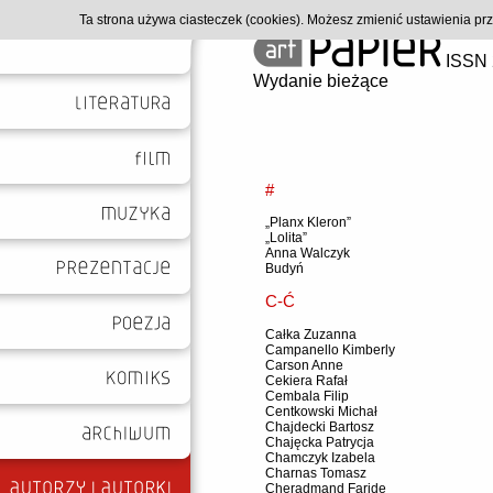
Ta strona używa ciasteczek (cookies). Możesz zmienić ustawienia p
ISSN 
Wydanie bieżące
#
„Planx Kleron”
„Lolita”
Anna Walczyk
Budyń
C-Ć
Całka Zuzanna
Campanello Kimberly
Carson Anne
Cekiera Rafał
Cembala Filip
Centkowski Michał
Chajdecki Bartosz
Chajęcka Patrycja
Chamczyk Izabela
Charnas Tomasz
Cheradmand Faride