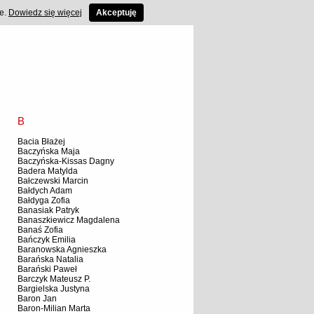
ce.
Dowiedz się więcej
Akceptuję
B
Bacia Błażej
Baczyńska Maja
Baczyńska-Kissas Dagny
Badera Matylda
Bałczewski Marcin
Bałdych Adam
Bałdyga Zofia
Banasiak Patryk
Banaszkiewicz Magdalena
Banaś Zofia
Bańczyk Emilia
Baranowska Agnieszka
Barańska Natalia
Barański Paweł
Barczyk Mateusz P.
Bargielska Justyna
Baron Jan
Baron-Milian Marta