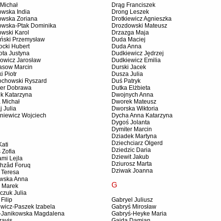
 Michał
Drąg Franciszek
owska India
Drong Leszek
owska Zoriana
Drotkiewicz Agnieszka
owska-Ptak Dominika
Drozdowski Mateusz
owski Karol
Drzazga Maja
iński Przemysław
Duda Maciej
ocki Hubert
Duda Anna
ota Justyna
Dudkiewicz Jędrzej
owicz Jarosław
Dudkiewicz Emilia
asow Marcin
Durski Jacek
i Piotr
Dusza Julia
ochowski Ryszard
Duś Patryk
er Dobrawa
Dutka Elżbieta
ik Katarzyna
Dwojnych Anna
 Michał
Dworek Mateusz
 Julia
Dworska Wiktoria
tniewicz Wojciech
Dycha Anna Katarzyna
Dygoś Jolanta
Dymiter Marcin
Dziadek Martyna
Dziechciarz Olgerd
ati
Dziedzic Daria
 Zofia
Dziewit Jakub
mi Lejla
Dziurosz Marta
chzâd Foruq
Dziwak Joanna
 Teresa
owska Anna
G
r Marek
czuk Julia
Filip
Gabryel Juliusz
ewicz-Paszek Izabela
Gabryś Mirosław
ł-Janikowska Magdalena
Gabryś-Heyke Maria
ravis
Gajda Damian