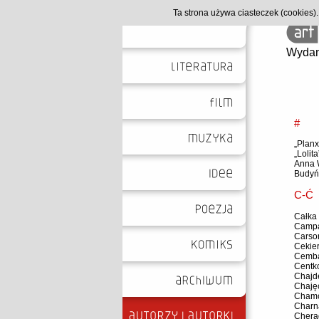
Ta strona używa ciasteczek (cookies
Wydan
#
„Planx
„Lolita
Anna 
Budyń
C-Ć
Całka
Campa
Carso
Cekier
Cemba
Centk
Chajde
Chajęc
Chamc
Charn
Chera