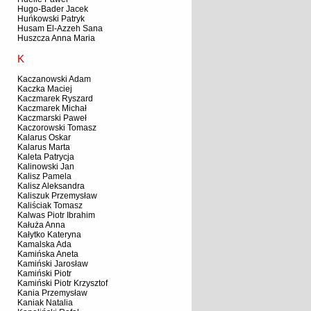
Hugo-Bader Jacek
Huńkowski Patryk
Husam El-Azzeh Sana
Huszcza Anna Maria
K
Kaczanowski Adam
Kaczka Maciej
Kaczmarek Ryszard
Kaczmarek Michał
Kaczmarski Paweł
Kaczorowski Tomasz
Kalarus Oskar
Kalarus Marta
Kaleta Patrycja
Kalinowski Jan
Kalisz Pamela
Kalisz Aleksandra
Kaliszuk Przemysław
Kaliściak Tomasz
Kalwas Piotr Ibrahim
Kałuża Anna
Kałytko Kateryna
Kamalska Ada
Kamińska Aneta
Kamiński Jarosław
Kamiński Piotr
Kamiński Piotr Krzysztof
Kania Przemysław
Kaniak Natalia