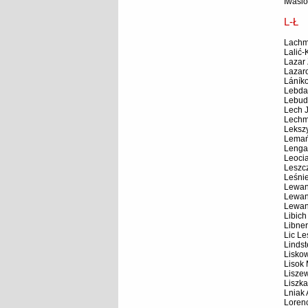
Iwasi
L-Ł
Lachm
Lalić-
Lazar 
Lazar
Láníko
Lebda
Lebud
Lech 
Lechm
Leksz
Lemań
Lenga
Leoci
Leszc
Leśni
Lewan
Lewan
Lewan
Libich
Libner
Lic Le
Lindst
Liskow
Lisok 
Liszew
Liszka
Lniak
Loren