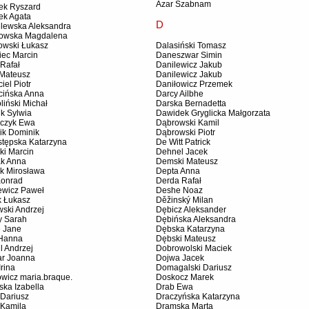
Azar Szabnam
ek Ryszard
ek Agata
D
lewska Aleksandra
owska Magdalena
owski Łukasz
Dalasiński Tomasz
iec Marcin
Daneszwar Simin
 Rafał
Danilewicz Jakub
 Mateusz
Danilewicz Jakub
iel Piotr
Daniłowicz Przemek
cińska Anna
Darcy Ailbhe
iński Michał
Darska Bernadetta
k Sylwia
Dawidek Gryglicka Małgorzata
czyk Ewa
Dąbrowski Kamil
ik Dominik
Dąbrowski Piotr
stępska Katarzyna
De Witt Patrick
ki Marcin
Dehnel Jacek
ak Anna
Demski Mateusz
ak Mirosława
Depta Anna
Konrad
Derda Rafał
ewicz Paweł
Deshe Noaz
k Łukasz
Děžinský Milan
ski Andrzej
Dębicz Aleksander
y Sarah
Dębińska Aleksandra
e Jane
Dębska Katarzyna
 Hanna
Dębski Mateusz
l Andrzej
Dobrowolski Maciek
r Joanna
Dojwa Jacek
Irina
Domagalski Dariusz
wicz maria.braque.
Doskocz Marek
ka Izabella
Drab Ewa
 Dariusz
Draczyńska Katarzyna
 Kamila
Dramska Marta