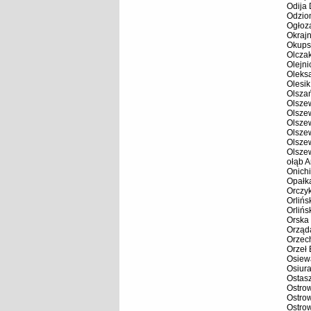
Odija 
Odzio
Ogłoz
Okrajn
Okups
Olcza
Olejni
Oleks
Olesik
Olsza
Olsze
Olsze
Olsze
Olsze
Olsze
Olsze
ołąb A
Onichi
Opałk
Orczy
Orliń
Orlińs
Orska
Orząd
Orzec
Orzeł
Osiew
Osiur
Ostas
Ostro
Ostro
Ostrow