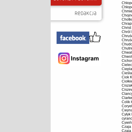
Chłop
Chłop
Chmie
Chojn
Chotk
Chrap
Christ
Chról
Chruśc
Chruś
Chudol
Chutni
Chwal
Chwol
Cicho
Cielec
Ciepl
Cieśl
Ciok 
Ciołki
Cisza
Ciszew
Clanc
Clark
Colik
Coryel
Cwyna
Cyłyk 
cyrano
Cywińs
Czaja
Czaja