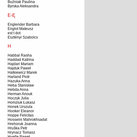
Buźniak Paulina
Byrska Aleksandra
E-Ę
Englender Barbara
Englot Mateusz
est t dot
Esztényi Szabolcs
H
Habbal Rasha
Haddad Katrina
Hajdari Mariam
Hajduk Paweł
Halkiewicz Marek
Harland Piotr
Hazuka Anna
Heba Stanisław
Hebda Anna
Herman Anouk
Hoczyk Julia
Homziuk Łukasz
Honek Urszula
Hooker Eleanor
Hoppe Felicitas
Hosseini Mahrokhsadat
Hrehoruk Joanna
Hruška Petr
Hrynacz Tomasz
Huelle Paweł