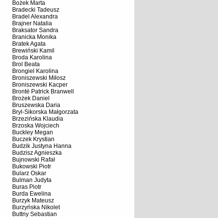
Bożek Marta
Bradecki Tadeusz
Bradel Alexandra
Brajner Natalia
Braksator Sandra
Branicka Monika
Bratek Agata
Brewiński Kamil
Broda Karolina
Brol Beata
Brongiel Karolina
Broniszewski Miłosz
Broniszewski Kacper
Brontë Patrick Branwell
Brożek Daniel
Bruszewska Daria
Bryl-Sikorska Małgorzata
Brzezińska Klaudia
Brzoska Wojciech
Buckley Megan
Buczek Krystian
Budzik Justyna Hanna
Budzisz Agnieszka
Bujnowski Rafał
Bukowski Piotr
Bularz Oskar
Bulman Judyta
Buras Piotr
Burda Ewelina
Burzyk Mateusz
Burzyńska Nikolet
Buttny Sebastian