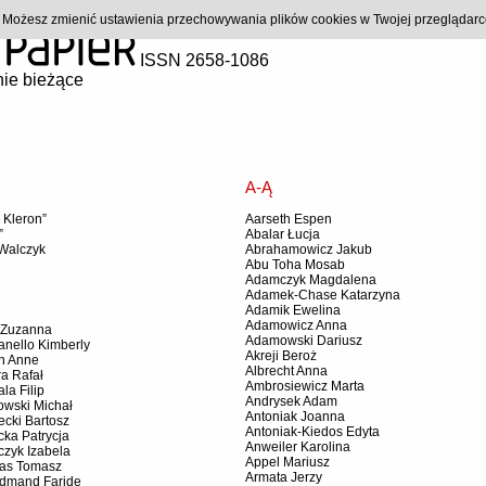
). Możesz zmienić ustawienia przechowywania plików cookies w Twojej przeglądar
ISSN 2658-1086
ie bieżące
A-Ą
 Kleron”
Aarseth Espen
”
Abalar Łucja
Walczyk
Abrahamowicz Jakub
Abu Toha Mosab
Adamczyk Magdalena
Adamek-Chase Katarzyna
Adamik Ewelina
Adamowicz Anna
 Zuzanna
Adamowski Dariusz
nello Kimberly
Akreji Beroż
n Anne
Albrecht Anna
a Rafał
Ambrosiewicz Marta
la Filip
Andrysek Adam
owski Michał
Antoniak Joanna
cki Bartosz
Antoniak-Kiedos Edyta
ka Patrycja
Anweiler Karolina
zyk Izabela
Appel Mariusz
as Tomasz
Armata Jerzy
dmand Faride