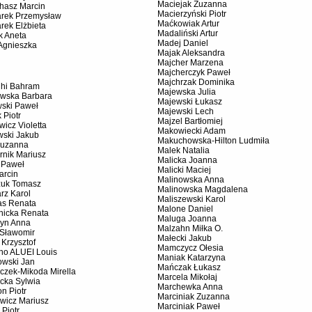
Maciejak Zuzanna
chasz Marcin
Macierzyński Piotr
rek Przemysław
Maćkowiak Artur
rek Elżbieta
Madaliński Artur
k Aneta
Madej Daniel
Agnieszka
Majak Aleksandra
Majcher Marzena
Majcherczyk Paweł
Majchrzak Dominika
hi Bahram
Majewska Julia
wska Barbara
Majewski Łukasz
ski Paweł
Majewski Lech
 Piotr
Majzel Bartłomiej
wicz Violetta
Makowiecki Adam
wski Jakub
Makuchowska-Hilton Ludmiła
Zuzanna
Malek Natalia
rnik Mariusz
Malicka Joanna
 Paweł
Malicki Maciej
arcin
Malinowska Anna
uk Tomasz
Malinowska Magdalena
rz Karol
Maliszewski Karol
as Renata
Malone Daniel
nicka Renata
Maluga Joanna
yn Anna
Malzahn Miłka O.
 Sławomir
Małecki Jakub
 Krzysztof
Mamczycz Ołesia
ano ALUEI Louis
Maniak Katarzyna
owski Jan
Mańczak Łukasz
czek-Mikoda Mirella
Marcela Mikołaj
cka Sylwia
Marchewka Anna
n Piotr
Marciniak Zuzanna
wicz Mariusz
Marciniak Paweł
 Piotr