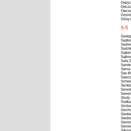
Ostry
Owcza
Owcza
Ozore
Ożóg 
S-Ś
Sadeg
Sadko
Sadow
Sadzik
Sajkie
Sajko
Sala 
Sanite
Sarna
Sas M
Sawcz
Schwa
Senkt
Sered
Sewer
Shuty
Siatka
Sicili
Siech
Siedla
Siedle
Siemio
Sienie
Sikora