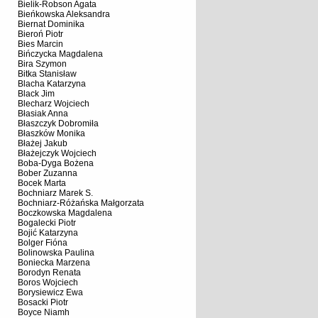
Bielik-Robson Agata
Bieńkowska Aleksandra
Biernat Dominika
Bieroń Piotr
Bies Marcin
Bińczycka Magdalena
Bira Szymon
Bitka Stanisław
Blacha Katarzyna
Black Jim
Blecharz Wojciech
Błasiak Anna
Błaszczyk Dobromiła
Błaszków Monika
Błażej Jakub
Błażejczyk Wojciech
Boba-Dyga Bożena
Bober Zuzanna
Bocek Marta
Bochniarz Marek S.
Bochniarz-Różańska Małgorzata
Boczkowska Magdalena
Bogalecki Piotr
Bojić Katarzyna
Bolger Fióna
Bolinowska Paulina
Boniecka Marzena
Borodyn Renata
Boros Wojciech
Borysiewicz Ewa
Bosacki Piotr
Boyce Niamh