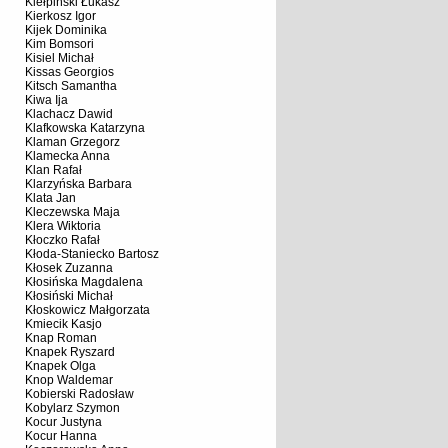
Kiełpiński Łukasz
Kierkosz Igor
Kijek Dominika
Kim Bomsori
Kisiel Michał
Kissas Georgios
Kitsch Samantha
Kiwa Ija
Klachacz Dawid
Klafkowska Katarzyna
Klaman Grzegorz
Klamecka Anna
Klan Rafał
Klarzyńska Barbara
Klata Jan
Kleczewska Maja
Klera Wiktoria
Kłoczko Rafał
Kłoda-Staniecko Bartosz
Kłosek Zuzanna
Kłosińska Magdalena
Kłosiński Michał
Kłoskowicz Małgorzata
Kmiecik Kasjo
Knap Roman
Knapek Ryszard
Knapek Olga
Knop Waldemar
Kobierski Radosław
Kobylarz Szymon
Kocur Justyna
Kocur Hanna