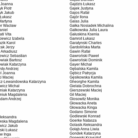
l Joanna
Gajdzis Łukasz
yk Piotr
Gajek Justyna
yk Jakub
Gajos Rafał
 Łukasz
Gajór Ilona
Martyna
Galas Julia
ter Wacław
Gałka Nosiadek Michalina
aniel
Gałkowska Julia Laura
ati Vita
Gałuskina Ksenia
iewicz Izabela
Gamrot Łukasz
zik Karol
Garatynski Charles
zak Jerzy
Gardolińska Marta
 Arkadiusz
Gawin Rafał
ewicz Sebastian
Gawroński Paweł
owiak Bartosz
Gawroński Dominik
owiak Katarzyna
Gayer Michał
sty Andrzej
Gębalska Kamila
el Joanna
Gębicz Patrycja
i Maciej
Gęsikowska Kamila
cz-Lewandowska Katarzyna
Gheorghe Kamila
wicz Michał
Gielata Dobrochna
niak Katarzyna
Gierszewski Maciej
niuk Magdalena
Gil Maciej
Adam Andrzej
Glosowitz Monika
Głowacka Aneta
Głowacka Kinga
Godano Simone
Godlewski Konrad
Aleksandra
Goerke Natasza
owska Magdalena
Golasik Aleksandra
wicz Jakub
Gołąb Anna Liwia
ski Łukasz
Gondek Katarzyna
ów Inga
Gonerski Krzysztof