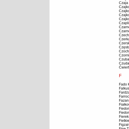
Czaja
Czajk
Czajk
Czajk
Czajk
Czapl
Czarn
Czarn
Czech
Czerk
Czersk
Częst
Czoch
Czorn
Czuba
Czudaj
Ćwier
F
Fado K
Falkus
Fardża
Farro
Fazan
Fiałk
Fiedo
Fiedor
Fierek 
Fietki
Figza
Fine T