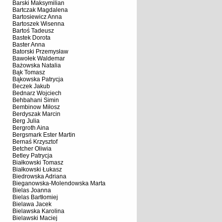
Barski Maksymilian
Bartczak Magdalena
Bartosiewicz Anna
Bartoszek Wisenna
Bartoś Tadeusz
Bastek Dorota
Baster Anna
Batorski Przemysław
Bawołek Waldemar
Bażowska Natalia
Bąk Tomasz
Bąkowska Patrycja
Beczek Jakub
Bednarz Wojciech
Behbahani Simin
Bembinow Miłosz
Berdyszak Marcin
Berg Julia
Bergroth Aina
Bergsmark Ester Martin
Bernaś Krzysztof
Betcher Oliwia
Betley Patrycja
Białkowski Tomasz
Białkowski Łukasz
Biedrowska Adriana
Bieganowska-Molendowska Marta
Bielas Joanna
Bielas Bartłomiej
Bielawa Jacek
Bielawska Karolina
Bielawski Maciej