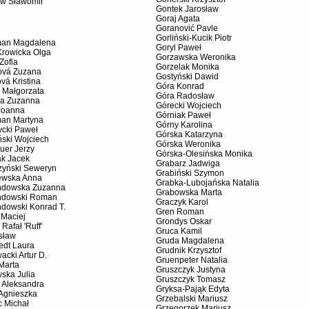
ów Sławomir
Gontek Jarosław
Goraj Agata
Goranović Pavle
Gorliński-Kucik Piotr
an Magdalena
Goryl Paweł
Krowicka Olga
Gorzawska Weronika
Zofia
Gorzelak Monika
ová Zuzana
Gostyński Dawid
vá Kristina
Góra Konrad
 Małgorzata
Góra Radosław
a Zuzanna
Górecki Wojciech
Joanna
Górniak Paweł
an Martyna
Górny Karolina
ycki Paweł
Górska Katarzyna
ski Wojciech
Górska Weronika
uer Jerzy
Górska-Olesińska Monika
ak Jacek
Grabarz Jadwiga
zyński Seweryn
Grabiński Szymon
ewska Anna
Grabka-Lubojańska Natalia
dowska Zuzanna
Grabowska Marta
dowski Roman
Graczyk Karol
dowski Konrad T.
Gren Roman
 Maciej
Grondys Oskar
 Rafał 'Ruff'
Gruca Kamil
sław
Gruda Magdalena
edt Laura
Grudnik Krzysztof
acki Artur D.
Gruenpeter Natalia
Marta
Gruszczyk Justyna
ska Julia
Gruszczyk Tomasz
 Aleksandra
Gryksa-Pająk Edyta
 Agnieszka
Grzebalski Mariusz
c Michał
Grzegorzek Mariusz