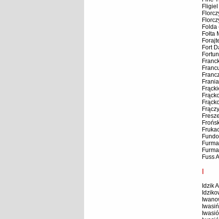
Fligie
Florcz
Florcz
Folda
Fołta 
Foraj
Fort D
Fortun
Franck
Francu
Franc
Frania
Frącki
Frąck
Frąck
Frączy
Fresz
Frońsk
Fruka
Fundo
Furma
Furma
Fuss 
I
Idzik 
Idzik
Iwano
Iwasiń
Iwasi