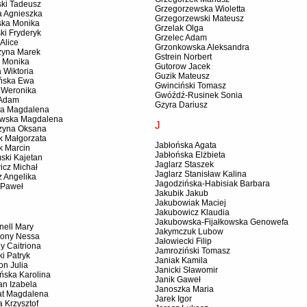
ski Tadeusz
Grzegorzewska Wioletta
a Agnieszka
Grzegorzewski Mateusz
ska Monika
Grzelak Olga
ki Fryderyk
Grzelec Adam
Alice
Grzonkowska Aleksandra
zyna Marek
Gstrein Norbert
 Monika
Gutorow Jacek
 Wiktoria
Guzik Mateusz
ńska Ewa
Gwinciński Tomasz
 Weronika
Gwóźdź-Rusinek Sonia
 Adam
Gzyra Dariusz
a Magdalena
wska Magdalena
J
zyna Oksana
k Małgorzata
Jabłońska Agata
k Marcin
Jabłońska Elżbieta
ski Kajetan
Jaglarz Staszek
icz Michał
Jaglarz Stanisław Kalina
z Angelika
Jagodzińska-Habisiak Barbara
 Paweł
Jakubik Jakub
Jakubowiak Maciej
Jakubowicz Klaudia
Jakubowska-Fijałkowska Genowefa
nell Mary
Jakymczuk Lubow
ony Nessa
Jałowiecki Filip
ly Caitriona
Jamroziński Tomasz
i Patryk
Janiak Kamila
on Julia
Janicki Sławomir
ńska Karolina
Janik Gaweł
n Izabela
Janoszka Maria
t Magdalena
Jarek Igor
 Krzysztof