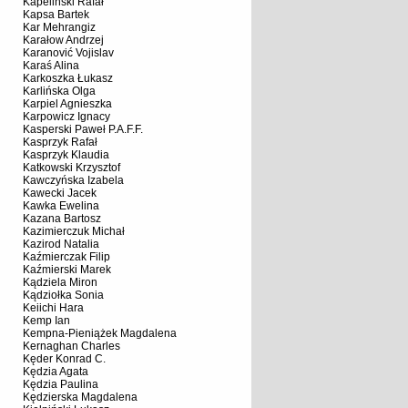
Kapeliński Rafał
Kapsa Bartek
Kar Mehrangiz
Karałow Andrzej
Karanović Vojislav
Karaś Alina
Karkoszka Łukasz
Karlińska Olga
Karpiel Agnieszka
Karpowicz Ignacy
Kasperski Paweł P.A.F.F.
Kasprzyk Rafał
Kasprzyk Klaudia
Katkowski Krzysztof
Kawczyńska Izabela
Kawecki Jacek
Kawka Ewelina
Kazana Bartosz
Kazimierczuk Michał
Kazirod Natalia
Kaźmierczak Filip
Kaźmierski Marek
Kądziela Miron
Kądziołka Sonia
Keiichi Hara
Kemp Ian
Kempna-Pieniążek Magdalena
Kernaghan Charles
Kęder Konrad C.
Kędzia Agata
Kędzia Paulina
Kędzierska Magdalena