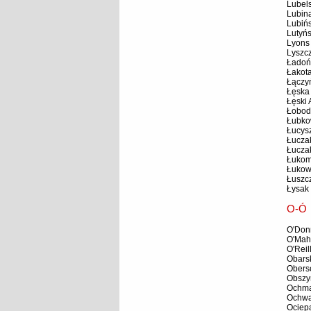
Lubel
Lubin
Lubiń
Lutyńs
Lyons 
Lyszc
Ładoń
Łakota
Łączy
Łęska
Łęski
Łobod
Łubko
Łucys
Łucza
Łucza
Łukom
Łukow
Łuszc
Łysak
O-Ó
O'Don
O'Mah
O'Reil
Obarsk
Obers
Obszy
Ochma
Ochwa
Ociepa