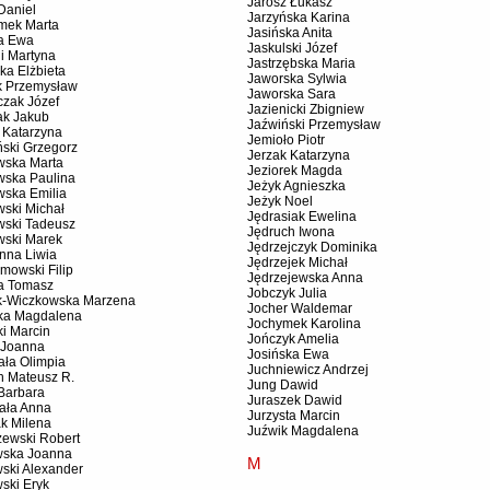
Jarosz Łukasz
Daniel
Jarzyńska Karina
mek Marta
Jasińska Anita
a Ewa
Jaskulski Józef
i Martyna
Jastrzębska Maria
ka Elżbieta
Jaworska Sylwia
k Przemysław
Jaworska Sara
czak Józef
Jazienicki Zbigniew
ak Jakub
Jaźwiński Przemysław
 Katarzyna
Jemioło Piotr
ński Grzegorz
Jerzak Katarzyna
wska Marta
Jeziorek Magda
wska Paulina
Jeżyk Agnieszka
wska Emilia
Jeżyk Noel
wski Michał
Jędrasiak Ewelina
wski Tadeusz
Jędruch Iwona
wski Marek
Jędrzejczyk Dominika
nna Liwia
Jędrzejek Michał
mowski Filip
Jędrzejewska Anna
a Tomasz
Jobczyk Julia
k-Wiczkowska Marzena
Jocher Waldemar
ska Magdalena
Jochymek Karolina
ki Marcin
Jończyk Amelia
 Joanna
Josińska Ewa
ała Olimpia
Juchniewicz Andrzej
h Mateusz R.
Jung Dawid
 Barbara
Juraszek Dawid
ała Anna
Jurzysta Marcin
ak Milena
Juźwik Magdalena
zewski Robert
wska Joanna
M
wski Alexander
ski Eryk