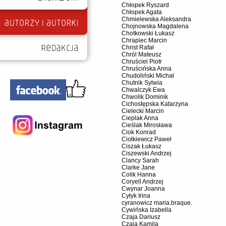
Chłopek Ryszard
Chłopek Agata
Chmielewska Aleksandra
Chojnowska Magdalena
Chotkowski Łukasz
Chrapiec Marcin
Christ Rafał
Chról Mateusz
Chruściel Piotr
Chruścińska Anna
Chudoliński Michał
Chutnik Sylwia
Chwalczyk Ewa
Chwolik Dominik
Cichostępska Katarzyna
Cielecki Marcin
Cieplak Anna
Cieślak Mirosława
Ciok Konrad
Ciołkiewicz Paweł
Ciszak Łukasz
Ciszewski Andrzej
Clancy Sarah
Clarke Jane
Colik Hanna
Coryell Andrzej
Cwynar Joanna
Cyłyk Irina
cyranowicz maria.braque.
Cywińska Izabella
Czaja Dariusz
Czaja Kamila