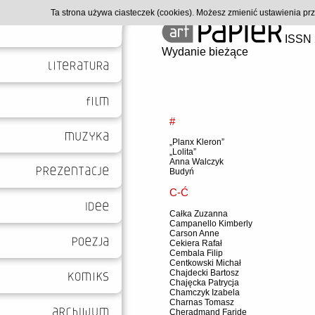
Ta strona używa ciasteczek (cookies). Możesz zmienić ustawienia p
ISSN 
Wydanie bieżące
#
„Planx Kleron”
„Lolita”
Anna Walczyk
Budyń
C-Ć
Całka Zuzanna
Campanello Kimberly
Carson Anne
Cekiera Rafał
Cembala Filip
Centkowski Michał
Chajdecki Bartosz
Chajęcka Patrycja
Chamczyk Izabela
Charnas Tomasz
Cheradmand Faride