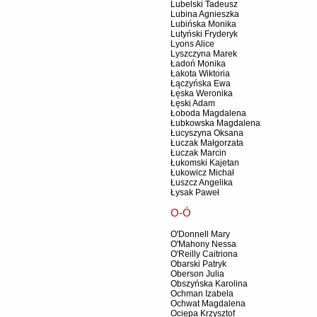
Lubelski Tadeusz
Lubina Agnieszka
Lubińska Monika
Lutyński Fryderyk
Lyons Alice
Lyszczyna Marek
Ładoń Monika
Łakota Wiktoria
Łączyńska Ewa
Łęska Weronika
Łęski Adam
Łoboda Magdalena
Łubkowska Magdalena
Łucyszyna Oksana
Łuczak Małgorzata
Łuczak Marcin
Łukomski Kajetan
Łukowicz Michał
Łuszcz Angelika
Łysak Paweł
O-Ó
O'Donnell Mary
O'Mahony Nessa
O'Reilly Caitriona
Obarski Patryk
Oberson Julia
Obszyńska Karolina
Ochman Izabela
Ochwat Magdalena
Ociepa Krzysztof