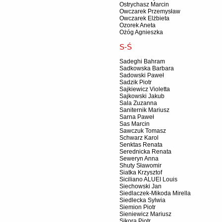
Ostrychasz Marcin
Owczarek Przemysław
Owczarek Elżbieta
Ozorek Aneta
Ożóg Agnieszka
S-Ś
Sadeghi Bahram
Sadkowska Barbara
Sadowski Paweł
Sadzik Piotr
Sajkiewicz Violetta
Sajkowski Jakub
Sala Zuzanna
Saniternik Mariusz
Sarna Paweł
Sas Marcin
Sawczuk Tomasz
Schwarz Karol
Senktas Renata
Serednicka Renata
Seweryn Anna
Shuty Sławomir
Siatka Krzysztof
Siciliano ALUEI Louis
Siechowski Jan
Siedlaczek-Mikoda Mirella
Siedlecka Sylwia
Siemion Piotr
Sieniewicz Mariusz
Sikora Piotr