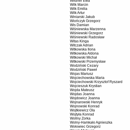
Wildner Ewa
Wilk Marcin
Wilk Emilia
Wilk Artur
Winiarski Jakub
Wiończyk Grzegorz
Wis Damian
Wiśniewska Marzenna
Wiśniewski Grzegorz
Wiśniewski Radosław
Witas Kinga
Witczak Adrian
Witkowska Ilona
Witkowska Aldona
Witkowski Michał
Witkowski Przemysław
Wodziński Cezary
Wodziński Paweł
Wojas Mariusz
Wojciechowska Maria
Wojciechowski Krzysztof Ryszard
Wojcieszuk Krystian
Wojda Mateusz
Wojdas Joanna
Wojdowicz Joanna
Wojnarowski Henryk
Wojnowski Konrad
Wojtkiewicz Ola
Wojtyła Konrad
Wollny Zorka
Wolny-Hamkało Agnieszka
Wołowiec Grzegorz