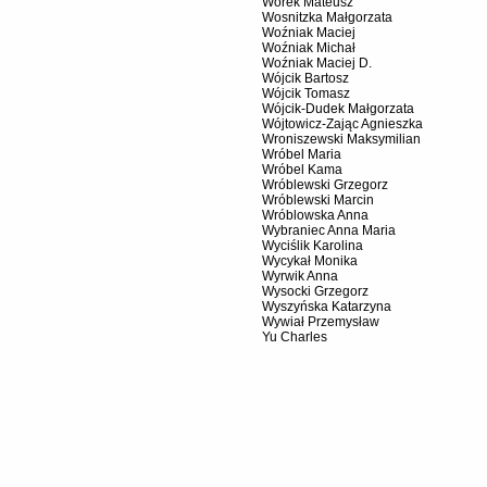
Worek Mateusz
Wosnitzka Małgorzata
Woźniak Maciej
Woźniak Michał
Woźniak Maciej D.
Wójcik Bartosz
Wójcik Tomasz
Wójcik-Dudek Małgorzata
Wójtowicz-Zając Agnieszka
Wroniszewski Maksymilian
Wróbel Maria
Wróbel Kama
Wróblewski Grzegorz
Wróblewski Marcin
Wróblowska Anna
Wybraniec Anna Maria
Wyciślik Karolina
Wycykał Monika
Wyrwik Anna
Wysocki Grzegorz
Wyszyńska Katarzyna
Wywiał Przemysław
Yu Charles