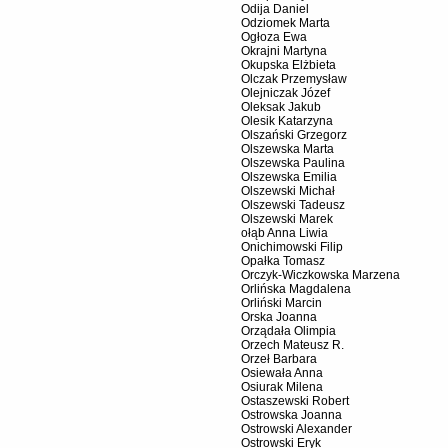
Odija Daniel
Odziomek Marta
Ogłoza Ewa
Okrajni Martyna
Okupska Elżbieta
Olczak Przemysław
Olejniczak Józef
Oleksak Jakub
Olesik Katarzyna
Olszański Grzegorz
Olszewska Marta
Olszewska Paulina
Olszewska Emilia
Olszewski Michał
Olszewski Tadeusz
Olszewski Marek
ołąb Anna Liwia
Onichimowski Filip
Opałka Tomasz
Orczyk-Wiczkowska Marzena
Orlińska Magdalena
Orliński Marcin
Orska Joanna
Orządała Olimpia
Orzech Mateusz R.
Orzeł Barbara
Osiewała Anna
Osiurak Milena
Ostaszewski Robert
Ostrowska Joanna
Ostrowski Alexander
Ostrowski Eryk