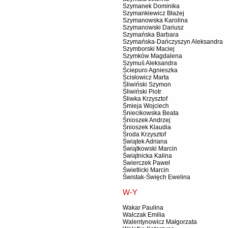
Szymanek Dominika
Szymankiewicz Błażej
Szymanowska Karolina
Szymanowski Dariusz
Szymańska Barbara
Szymańska-Dańczyszyn Aleksandra
Szymborski Maciej
Szymków Magdalena
Szymuś Aleksandra
Ściepuro Agnieszka
Ścisłowicz Marta
Śliwiński Szymon
Śliwiński Piotr
Śliwka Krzysztof
Śmieja Wojciech
Śniecikowska Beata
Śnioszek Andrzej
Śnioszek Klaudia
Środa Krzysztof
Świątek Adriana
Świątkowski Marcin
Świątnicka Kalina
Świerczek Paweł
Świetlicki Marcin
Świstak-Święch Ewelina
W-Y
Wakar Paulina
Walczak Emilia
Walentynowicz Małgorzata