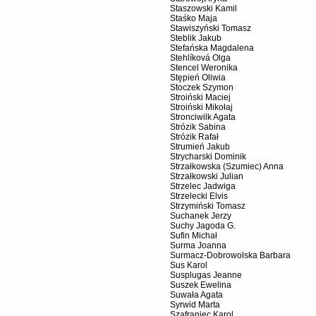
Staszowski Kamil
Staśko Maja
Stawiszyński Tomasz
Steblik Jakub
Stefańska Magdalena
Stehlíková Olga
Stencel Weronika
Stępień Oliwia
Stoczek Szymon
Stroiński Maciej
Stroiński Mikołaj
Stronciwilk Agata
Strózik Sabina
Strózik Rafał
Strumień Jakub
Strycharski Dominik
Strzałkowska (Szumiec) Anna
Strzałkowski Julian
Strzelec Jadwiga
Strzelecki Elvis
Strzymiński Tomasz
Suchanek Jerzy
Suchy Jagoda G.
Sufin Michał
Surma Joanna
Surmacz-Dobrowolska Barbara
Sus Karol
Susplugas Jeanne
Suszek Ewelina
Suwała Agata
Syrwid Marta
Szafraniec Karol