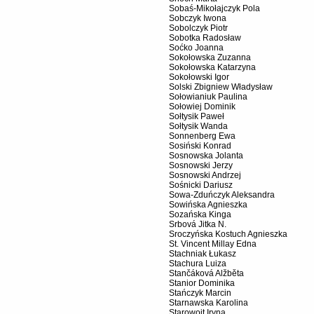
Sobaś-Mikołajczyk Pola
Sobczyk Iwona
Sobolczyk Piotr
Sobotka Radosław
Soćko Joanna
Sokołowska Zuzanna
Sokołowska Katarzyna
Sokołowski Igor
Solski Zbigniew Władysław
Sołowianiuk Paulina
Sołowiej Dominik
Sołtysik Paweł
Sołtysik Wanda
Sonnenberg Ewa
Sosiński Konrad
Sosnowska Jolanta
Sosnowski Jerzy
Sosnowski Andrzej
Sośnicki Dariusz
Sowa-Zduńczyk Aleksandra
Sowińska Agnieszka
Sozańska Kinga
Srbová Jitka N.
Sroczyńska Kostuch Agnieszka
St. Vincent Millay Edna
Stachniak Łukasz
Stachura Luiza
Stančáková Alžběta
Stanior Dominika
Stańczyk Marcin
Starnawska Karolina
Starowojt Iryna