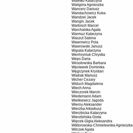
Waletko Katarzyna
Waligóra Agnieszka
Wancerz Dariusz
Wandachowicz Kuba
Wandzel Jacek
Wangin Jacek
Warbisch Marcel
Warchalska Agata
Warmuz Katarzyna
Waszut Sabina
Wawrowicz Pola
Wawrowski Janusz
Wąsala Katarzyna
Wenhryniuk Chrystia
Weps Daria
Wesołowska Barbara
Węcławek Dominika
Węgrzynek Krystian
Wiatrak Mariusz
Wicher Cezary
Widuch Magdalena
Wiech Anna
Wieczorek Marcin
Wiedemann Adam
Wielkiewicz Jagoda
Wierny Aleksander
Wierzba Arkadiusz
Wierzbicka Katarzyna
Wierzbińska Greta
Więcek-Gigla Aleksandra
Wiktorowska-Chmielewska Agnieszka
Wilczek Agata