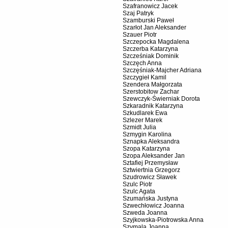
Szafranowicz Jacek
Szaj Patryk
Szamburski Paweł
Szarłot Jan Aleksander
Szauer Piotr
Szczepocka Magdalena
Szczerba Katarzyna
Szcześniak Dominik
Szczęch Anna
Szczęśniak-Majcher Adriana
Szczygieł Kamil
Szendera Małgorzata
Szerstobitow Zachar
Szewczyk-Świerniak Dorota
Szkaradnik Katarzyna
Szkudlarek Ewa
Szlezer Marek
Szmidt Julia
Szmygin Karolina
Sznapka Aleksandra
Szopa Katarzyna
Szopa Aleksander Jan
Sztafiej Przemysław
Sztwiertnia Grzegorz
Szudrowicz Sławek
Szulc Piotr
Szulc Agata
Szumańska Justyna
Szwechłowicz Joanna
Szweda Joanna
Szyjkowska-Piotrowska Anna
Szymala Joanna