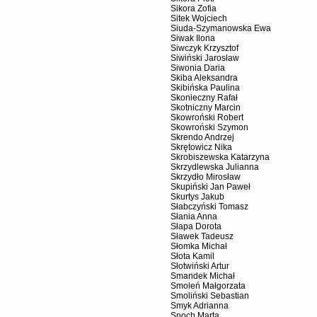
Sikora Zofia
Sitek Wojciech
Siuda-Szymanowska Ewa
Siwak Ilona
Siwczyk Krzysztof
Siwiński Jarosław
Siwonia Daria
Skiba Aleksandra
Skibińska Paulina
Skonieczny Rafał
Skotniczny Marcin
Skowroński Robert
Skowroński Szymon
Skrendo Andrzej
Skrętowicz Nika
Skrobiszewska Katarzyna
Skrzydlewska Julianna
Skrzydło Mirosław
Skupiński Jan Paweł
Skurtys Jakub
Słabczyński Tomasz
Słania Anna
Słapa Dorota
Sławek Tadeusz
Słomka Michał
Słota Kamil
Słotwiński Artur
Smandek Michał
Smoleń Małgorzata
Smoliński Sebastian
Smyk Adrianna
Snoch Marta