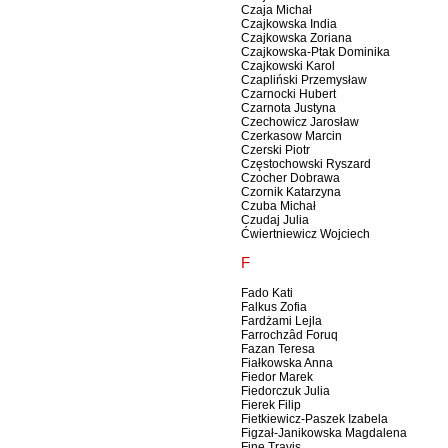
Czaja Michał
Czajkowska India
Czajkowska Zoriana
Czajkowska-Ptak Dominika
Czajkowski Karol
Czapliński Przemysław
Czarnocki Hubert
Czarnota Justyna
Czechowicz Jarosław
Czerkasow Marcin
Czerski Piotr
Częstochowski Ryszard
Czocher Dobrawa
Czornik Katarzyna
Czuba Michał
Czudaj Julia
Ćwiertniewicz Wojciech
F
Fado Kati
Falkus Zofia
Fardżami Lejla
Farrochzâd Foruq
Fazan Teresa
Fiałkowska Anna
Fiedor Marek
Fiedorczuk Julia
Fierek Filip
Fietkiewicz-Paszek Izabela
Figzał-Janikowska Magdalena
Fine Travis