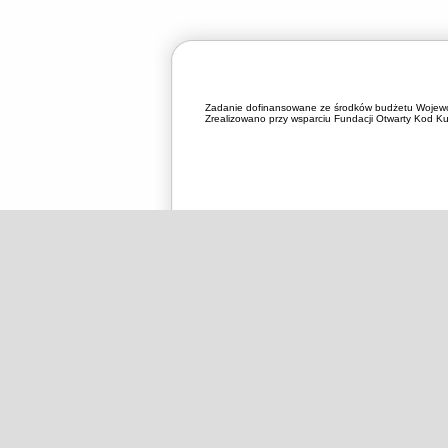
Zadanie dofinansowane ze środków budżetu Wojewó
Zrealizowano przy wsparciu Fundacji Otwarty Kod Kul