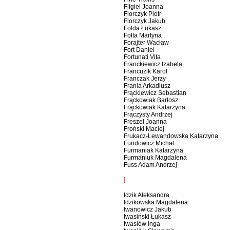
Fligiel Joanna
Florczyk Piotr
Florczyk Jakub
Folda Łukasz
Fołta Martyna
Forajter Wacław
Fort Daniel
Fortunati Vita
Franckiewicz Izabela
Francuzik Karol
Franczak Jerzy
Frania Arkadiusz
Frąckiewicz Sebastian
Frąckowiak Bartosz
Frąckowiak Katarzyna
Frączysty Andrzej
Freszel Joanna
Froński Maciej
Frukacz-Lewandowska Katarzyna
Fundowicz Michał
Furmaniak Katarzyna
Furmaniuk Magdalena
Fuss Adam Andrzej
I
Idzik Aleksandra
Idzikowska Magdalena
Iwanowicz Jakub
Iwasiński Łukasz
Iwasiów Inga