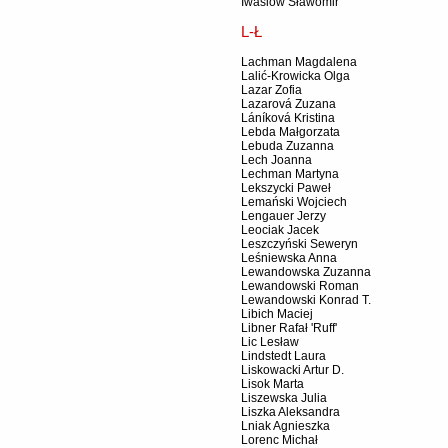
Iwasiów Sławomir
L-Ł
Lachman Magdalena
Lalić-Krowicka Olga
Lazar Zofia
Lazarová Zuzana
Láníková Kristina
Lebda Małgorzata
Lebuda Zuzanna
Lech Joanna
Lechman Martyna
Lekszycki Paweł
Lemański Wojciech
Lengauer Jerzy
Leociak Jacek
Leszczyński Seweryn
Leśniewska Anna
Lewandowska Zuzanna
Lewandowski Roman
Lewandowski Konrad T.
Libich Maciej
Libner Rafał 'Ruff'
Lic Lesław
Lindstedt Laura
Liskowacki Artur D.
Lisok Marta
Liszewska Julia
Liszka Aleksandra
Lniak Agnieszka
Lorenc Michał