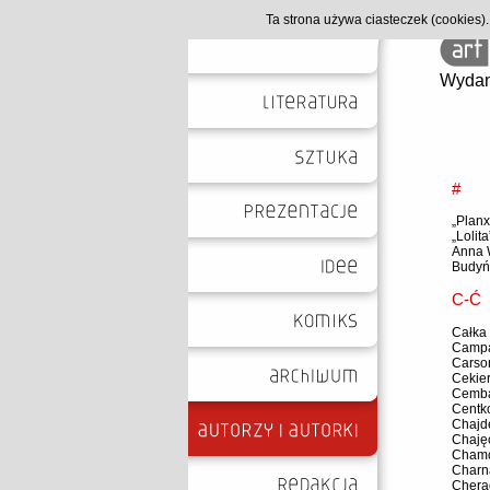
Ta strona używa ciasteczek (cookies
Wydan
#
„Planx
„Lolita
Anna 
Budyń
C-Ć
Całka
Campa
Carso
Cekier
Cemba
Centk
Chajde
Chajęc
Chamc
Charn
Chera