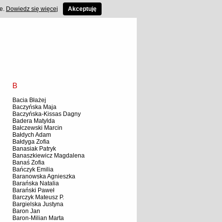
ce.
Dowiedz się więcej
Akceptuję
B
Bacia Błażej
Baczyńska Maja
Baczyńska-Kissas Dagny
Badera Matylda
Bałczewski Marcin
Bałdych Adam
Bałdyga Zofia
Banasiak Patryk
Banaszkiewicz Magdalena
Banaś Zofia
Bańczyk Emilia
Baranowska Agnieszka
Barańska Natalia
Barański Paweł
Barczyk Mateusz P.
Bargielska Justyna
Baron Jan
Baron-Milian Marta