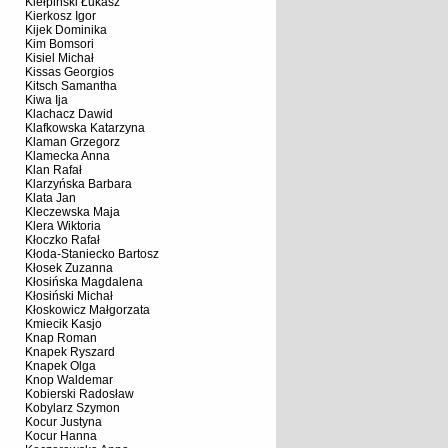
Kiełpiński Łukasz
Kierkosz Igor
Kijek Dominika
Kim Bomsori
Kisiel Michał
Kissas Georgios
Kitsch Samantha
Kiwa Ija
Klachacz Dawid
Klafkowska Katarzyna
Klaman Grzegorz
Klamecka Anna
Klan Rafał
Klarzyńska Barbara
Klata Jan
Kleczewska Maja
Klera Wiktoria
Kłoczko Rafał
Kłoda-Staniecko Bartosz
Kłosek Zuzanna
Kłosińska Magdalena
Kłosiński Michał
Kłoskowicz Małgorzata
Kmiecik Kasjo
Knap Roman
Knapek Ryszard
Knapek Olga
Knop Waldemar
Kobierski Radosław
Kobylarz Szymon
Kocur Justyna
Kocur Hanna