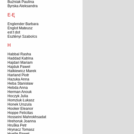
Buźniak Paulina
Byrska Aleksandra
E-Ę
Englender Barbara
Englot Mateusz
est t dot
Esztényi Szabolcs
H
Habbal Rasha
Haddad Katrina
Hajdari Mariam
Hajduk Paweł
Halkiewicz Marek
Harland Piotr
Hazuka Anna
Heba Stanisław
Hebda Anna
Herman Anouk
Hoczyk Julia
Homziuk Łukasz
Honek Urszula
Hooker Eleanor
Hoppe Felicitas
Hosseini Mahrokhsadat
Hrehoruk Joanna
Hruška Petr
Hrynacz Tomasz
Huelle Paweł