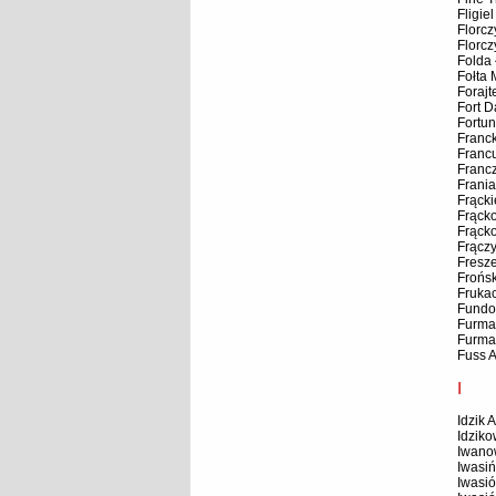
Fligie
Florcz
Florcz
Folda
Fołta 
Foraj
Fort D
Fortun
Franck
Francu
Franc
Frania
Frącki
Frąck
Frąck
Frączy
Fresz
Frońsk
Fruka
Fundo
Furma
Furma
Fuss 
I
Idzik 
Idzik
Iwano
Iwasiń
Iwasi