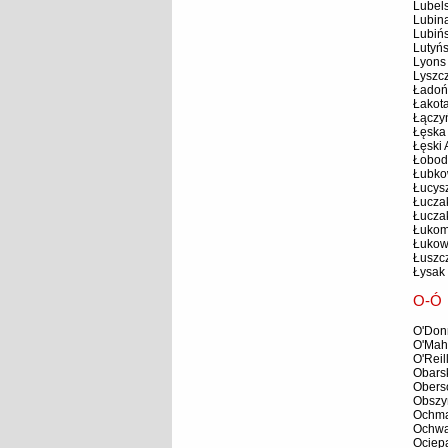
Lubel
Lubin
Lubiń
Lutyńs
Lyons 
Lyszc
Ładoń
Łakota
Łączy
Łęska
Łęski
Łobod
Łubko
Łucys
Łucza
Łucza
Łukom
Łukow
Łuszc
Łysak
O-Ó
O'Don
O'Mah
O'Reil
Obarsk
Obers
Obszy
Ochma
Ochwa
Ociepa