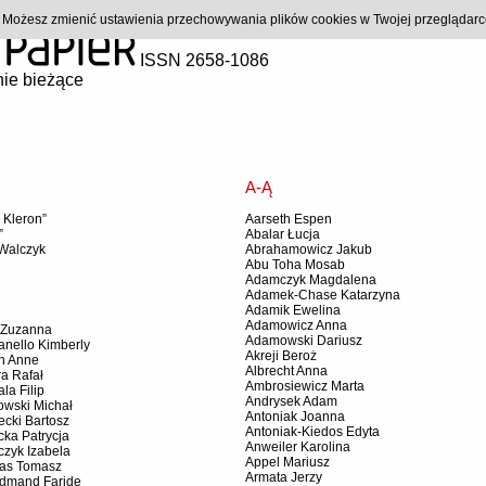
). Możesz zmienić ustawienia przechowywania plików cookies w Twojej przeglądar
ISSN 2658-1086
ie bieżące
A-Ą
 Kleron”
Aarseth Espen
”
Abalar Łucja
Walczyk
Abrahamowicz Jakub
Abu Toha Mosab
Adamczyk Magdalena
Adamek-Chase Katarzyna
Adamik Ewelina
Adamowicz Anna
 Zuzanna
Adamowski Dariusz
nello Kimberly
Akreji Beroż
n Anne
Albrecht Anna
a Rafał
Ambrosiewicz Marta
la Filip
Andrysek Adam
owski Michał
Antoniak Joanna
cki Bartosz
Antoniak-Kiedos Edyta
ka Patrycja
Anweiler Karolina
zyk Izabela
Appel Mariusz
as Tomasz
Armata Jerzy
dmand Faride