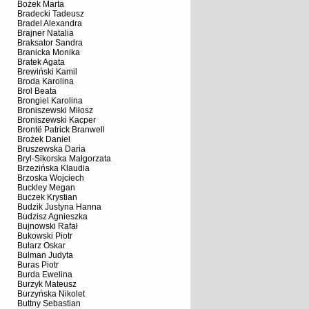
Bożek Marta
Bradecki Tadeusz
Bradel Alexandra
Brajner Natalia
Braksator Sandra
Branicka Monika
Bratek Agata
Brewiński Kamil
Broda Karolina
Brol Beata
Brongiel Karolina
Broniszewski Miłosz
Broniszewski Kacper
Brontë Patrick Branwell
Brożek Daniel
Bruszewska Daria
Bryl-Sikorska Małgorzata
Brzezińska Klaudia
Brzoska Wojciech
Buckley Megan
Buczek Krystian
Budzik Justyna Hanna
Budzisz Agnieszka
Bujnowski Rafał
Bukowski Piotr
Bularz Oskar
Bulman Judyta
Buras Piotr
Burda Ewelina
Burzyk Mateusz
Burzyńska Nikolet
Buttny Sebastian