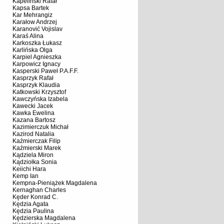
Kapeliński Rafał
Kapsa Bartek
Kar Mehrangiz
Karałow Andrzej
Karanović Vojislav
Karaś Alina
Karkoszka Łukasz
Karlińska Olga
Karpiel Agnieszka
Karpowicz Ignacy
Kasperski Paweł P.A.F.F.
Kasprzyk Rafał
Kasprzyk Klaudia
Katkowski Krzysztof
Kawczyńska Izabela
Kawecki Jacek
Kawka Ewelina
Kazana Bartosz
Kazimierczuk Michał
Kazirod Natalia
Kaźmierczak Filip
Kaźmierski Marek
Kądziela Miron
Kądziołka Sonia
Keiichi Hara
Kemp Ian
Kempna-Pieniążek Magdalena
Kernaghan Charles
Kęder Konrad C.
Kędzia Agata
Kędzia Paulina
Kędzierska Magdalena