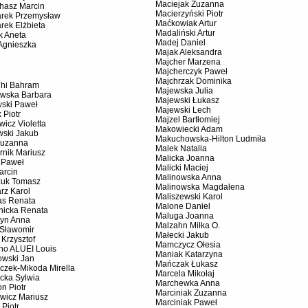
Maciejak Zuzanna
chasz Marcin
Macierzyński Piotr
rek Przemysław
Maćkowiak Artur
rek Elżbieta
Madaliński Artur
k Aneta
Madej Daniel
Agnieszka
Majak Aleksandra
Majcher Marzena
Majcherczyk Paweł
Majchrzak Dominika
hi Bahram
Majewska Julia
wska Barbara
Majewski Łukasz
ski Paweł
Majewski Lech
 Piotr
Majzel Bartłomiej
wicz Violetta
Makowiecki Adam
wski Jakub
Makuchowska-Hilton Ludmiła
Zuzanna
Malek Natalia
rnik Mariusz
Malicka Joanna
 Paweł
Malicki Maciej
arcin
Malinowska Anna
uk Tomasz
Malinowska Magdalena
rz Karol
Maliszewski Karol
as Renata
Malone Daniel
nicka Renata
Maluga Joanna
yn Anna
Malzahn Miłka O.
 Sławomir
Małecki Jakub
 Krzysztof
Mamczycz Ołesia
ano ALUEI Louis
Maniak Katarzyna
owski Jan
Mańczak Łukasz
czek-Mikoda Mirella
Marcela Mikołaj
cka Sylwia
Marchewka Anna
n Piotr
Marciniak Zuzanna
wicz Mariusz
Marciniak Paweł
 Piotr