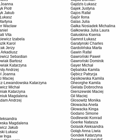
l Joanna
Gajdzis Łukasz
yk Piotr
Gajek Justyna
yk Jakub
Gajos Rafał
 Łukasz
Gajór Ilona
Martyna
Galas Julia
ter Wacław
Gałka Nosiadek Michalina
aniel
Gałkowska Julia Laura
ati Vita
Gałuskina Ksenia
iewicz Izabela
Gamrot Łukasz
zik Karol
Garatynski Charles
zak Jerzy
Gardolińska Marta
 Arkadiusz
Gawin Rafał
ewicz Sebastian
Gawroński Paweł
owiak Bartosz
Gawroński Dominik
owiak Katarzyna
Gayer Michał
sty Andrzej
Gębalska Kamila
el Joanna
Gębicz Patrycja
i Maciej
Gęsikowska Kamila
cz-Lewandowska Katarzyna
Gheorghe Kamila
wicz Michał
Gielata Dobrochna
niak Katarzyna
Gierszewski Maciej
niuk Magdalena
Gil Maciej
Adam Andrzej
Glosowitz Monika
Głowacka Aneta
Głowacka Kinga
Godano Simone
Godlewski Konrad
Aleksandra
Goerke Natasza
owska Magdalena
Golasik Aleksandra
wicz Jakub
Gołąb Anna Liwia
ski Łukasz
Gondek Katarzyna
ów Inga
Gonerski Krzysztof