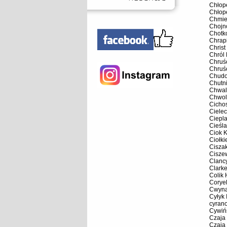
Chłop
Chłop
Chmie
Chojn
Chotk
Chrap
Christ
Chról
Chruśc
Chruś
Chudol
Chutni
Chwal
Chwol
Cicho
Cielec
Ciepl
Cieśl
Ciok 
Ciołki
Cisza
Ciszew
Clanc
Clark
Colik
Coryel
Cwyna
Cyłyk 
cyrano
Cywińs
Czaja
Czaja