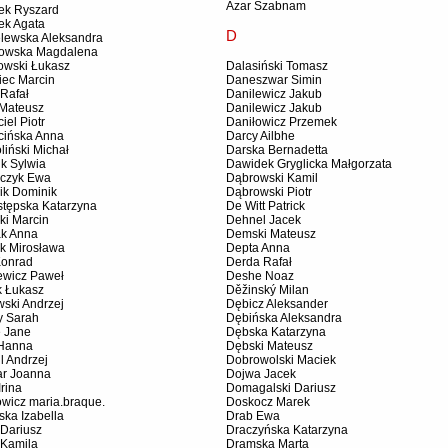
Azar Szabnam
ek Ryszard
ek Agata
D
lewska Aleksandra
owska Magdalena
owski Łukasz
Dalasiński Tomasz
iec Marcin
Daneszwar Simin
 Rafał
Danilewicz Jakub
 Mateusz
Danilewicz Jakub
iel Piotr
Daniłowicz Przemek
cińska Anna
Darcy Ailbhe
iński Michał
Darska Bernadetta
k Sylwia
Dawidek Gryglicka Małgorzata
czyk Ewa
Dąbrowski Kamil
ik Dominik
Dąbrowski Piotr
stępska Katarzyna
De Witt Patrick
ki Marcin
Dehnel Jacek
ak Anna
Demski Mateusz
ak Mirosława
Depta Anna
Konrad
Derda Rafał
ewicz Paweł
Deshe Noaz
k Łukasz
Děžinský Milan
ski Andrzej
Dębicz Aleksander
y Sarah
Dębińska Aleksandra
e Jane
Dębska Katarzyna
 Hanna
Dębski Mateusz
l Andrzej
Dobrowolski Maciek
r Joanna
Dojwa Jacek
Irina
Domagalski Dariusz
wicz maria.braque.
Doskocz Marek
ka Izabella
Drab Ewa
 Dariusz
Draczyńska Katarzyna
 Kamila
Dramska Marta