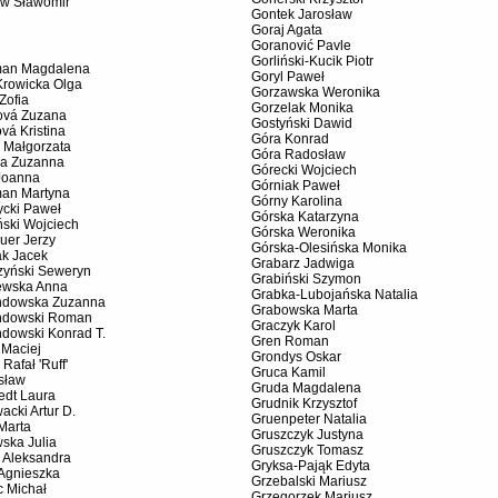
ów Sławomir
Gontek Jarosław
Goraj Agata
Goranović Pavle
Gorliński-Kucik Piotr
an Magdalena
Goryl Paweł
Krowicka Olga
Gorzawska Weronika
Zofia
Gorzelak Monika
ová Zuzana
Gostyński Dawid
vá Kristina
Góra Konrad
 Małgorzata
Góra Radosław
a Zuzanna
Górecki Wojciech
Joanna
Górniak Paweł
an Martyna
Górny Karolina
ycki Paweł
Górska Katarzyna
ski Wojciech
Górska Weronika
uer Jerzy
Górska-Olesińska Monika
ak Jacek
Grabarz Jadwiga
zyński Seweryn
Grabiński Szymon
ewska Anna
Grabka-Lubojańska Natalia
dowska Zuzanna
Grabowska Marta
dowski Roman
Graczyk Karol
dowski Konrad T.
Gren Roman
 Maciej
Grondys Oskar
 Rafał 'Ruff'
Gruca Kamil
sław
Gruda Magdalena
edt Laura
Grudnik Krzysztof
acki Artur D.
Gruenpeter Natalia
Marta
Gruszczyk Justyna
ska Julia
Gruszczyk Tomasz
 Aleksandra
Gryksa-Pająk Edyta
 Agnieszka
Grzebalski Mariusz
c Michał
Grzegorzek Mariusz