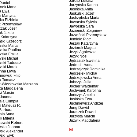
Jarosz Łukasz
Daniel
Jarzyńska Karina
mek Marta
Jasińska Anita
a Ewa
Jaskulski Józef
i Martyna
Jastrzębska Maria
ka Elżbieta
Jaworska Sylwia
k Przemysław
Jaworska Sara
czak Józef
Jazienicki Zbigniew
ak Jakub
Jaźwiński Przemysław
 Katarzyna
Jemioło Piotr
ński Grzegorz
Jerzak Katarzyna
wska Marta
Jeziorek Magda
wska Paulina
Jeżyk Agnieszka
wska Emilia
Jeżyk Noel
wski Michał
Jędrasiak Ewelina
wski Tadeusz
Jędruch Iwona
wski Marek
Jędrzejczyk Dominika
nna Liwia
Jędrzejek Michał
mowski Filip
Jędrzejewska Anna
a Tomasz
Jobczyk Julia
k-Wiczkowska Marzena
Jocher Waldemar
ska Magdalena
Jochymek Karolina
ki Marcin
Jończyk Amelia
 Joanna
Josińska Ewa
ała Olimpia
Juchniewicz Andrzej
h Mateusz R.
Jung Dawid
 Barbara
Juraszek Dawid
ała Anna
Jurzysta Marcin
ak Milena
Juźwik Magdalena
zewski Robert
wska Joanna
M
wski Alexander
ski Eryk