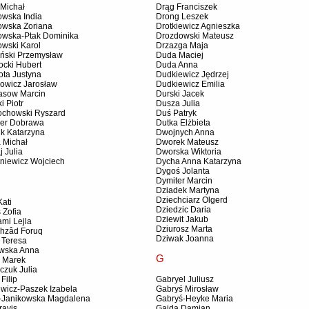
 Michał
Drąg Franciszek
owska India
Drong Leszek
owska Zoriana
Drotkiewicz Agnieszka
owska-Ptak Dominika
Drozdowski Mateusz
owski Karol
Drzazga Maja
iński Przemysław
Duda Maciej
ocki Hubert
Duda Anna
ota Justyna
Dudkiewicz Jędrzej
owicz Jarosław
Dudkiewicz Emilia
asow Marcin
Durski Jacek
i Piotr
Dusza Julia
ochowski Ryszard
Duś Patryk
er Dobrawa
Dutka Elżbieta
ik Katarzyna
Dwojnych Anna
 Michał
Dworek Mateusz
 Julia
Dworska Wiktoria
tniewicz Wojciech
Dycha Anna Katarzyna
Dygoś Jolanta
Dymiter Marcin
Dziadek Martyna
Dziechciarz Olgerd
ati
Dziedzic Daria
 Zofia
Dziewit Jakub
mi Lejla
Dziurosz Marta
chzâd Foruq
Dziwak Joanna
 Teresa
owska Anna
G
r Marek
czuk Julia
Filip
Gabryel Juliusz
ewicz-Paszek Izabela
Gabryś Mirosław
ł-Janikowska Magdalena
Gabryś-Heyke Maria
ravis
Gajda Damian