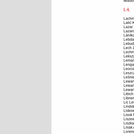
Iwasi
L-Ł
Lachm
Lalić-
Lazar 
Lazar
Láníko
Lebda
Lebud
Lech 
Lechm
Leksz
Lemań
Lenga
Leoci
Leszc
Leśni
Lewan
Lewan
Lewan
Libich
Libner
Lic Le
Lindst
Liskow
Lisok 
Liszew
Liszka
Lniak
Loren