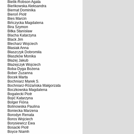
Bielik-Robson Agata
Bieńkowska Aleksandra
Biernat Dominika
Bieroń Piotr
Bies Marcin
Bińczycka Magdalena
Bira Szymon
Bitka Stanisław
Blacha Katarzyna
Black Jim
Blecharz Wojciech
Błasiak Anna
Błaszczyk Dobromiła
Błaszków Monika
Błażej Jakub
Błażejczyk Wojciech
Boba-Dyga Bożena
Bober Zuzanna
Bocek Marta
Bochniarz Marek S.
Bochniarz-Różańska Małgorzata
Boczkowska Magdalena
Bogalecki Piotr
Bojić Katarzyna
Bolger Fióna
Bolinowska Paulina
Boniecka Marzena
Borodyn Renata
Boros Wojciech
Borysiewicz Ewa
Bosacki Piotr
Boyce Niamh