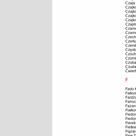
Czaja
Czajk
Czajk
Czajk
Czajk
Czapl
Czarn
Czarn
Czech
Czerk
Czersk
Częst
Czoch
Czorn
Czuba
Czudaj
Ćwier
F
Fado K
Falkus
Fardża
Farro
Fazan
Fiałk
Fiedo
Fiedor
Fierek 
Fietki
Figza
Fine T