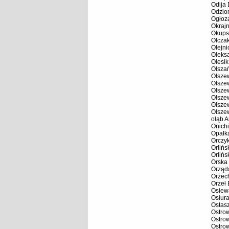
Odija 
Odzio
Ogłoz
Okrajn
Okups
Olcza
Olejni
Oleks
Olesik
Olsza
Olsze
Olsze
Olsze
Olsze
Olsze
Olsze
ołąb A
Onichi
Opałk
Orczy
Orliń
Orlińs
Orska
Orząd
Orzec
Orzeł
Osiew
Osiur
Ostas
Ostro
Ostro
Ostrow