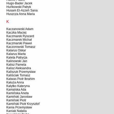
Hugo-Bader Jacek
Huńkowski Patryk
Husam El-Azzeh Sana
Huszcza Anna Maria
K
Kaczanowski Adam
Kaczka Maciej
Kaczmarek Ryszard
Kaczmarek Michał
Kaczmarski Paweł
Kaczorowski Tomasz
Kalarus Oskar
Kalarus Marta
Kaleta Patrycja
Kalinowski Jan
Kalisz Pamela
Kalisz Aleksandra
Kaliszuk Przemysław
Kaliściak Tomasz
Kalwas Piotr Ibrahim
Kałuża Anna
Kałytko Kateryna
Kamalska Ada
Kamińska Aneta
Kamiński Jarosław
Kamiński Piotr
Kamiński Piotr Krzysztof
Kania Przemysław
Kaniak Natalia