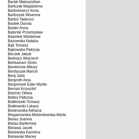
Barski Maksymilian
Bartczak Magdalena
Bartosiewicz Anna
Bartoszek Wisenna
Bartoś Tadeusz
Bastek Dorota
Baster Anna
Batorski Przemysław
Bawołek Waldemar
Bażowska Natalia
Bąk Tomasz
Bąkowska Patrycja
Beczek Jakub
Bednarz Wojciech
Behbahani Simin
Bembinow Miłosz
Berdyszak Marcin
Berg Julia
Bergroth Aina
Bergsmark Ester Martin
Bernaś Krzysztof
Betcher Oliwia
Betley Patrycja
Białkowski Tomasz
Białkowski Łukasz
Biedrowska Adriana
Bieganowska-Molendowska Marta
Bielas Joanna
Bielas Bartłomiej
Bielawa Jacek
Bielawska Karolina
Bielawski Maciej