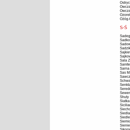
Ostry
Owcza
Owcza
Ozore
Ożóg 
S-Ś
Sadeg
Sadko
Sadow
Sadzik
Sajkie
Sajko
Sala 
Sanite
Sarna
Sas M
Sawcz
Schwa
Senkt
Sered
Sewer
Shuty
Siatka
Sicili
Siech
Siedla
Siedle
Siemio
Sienie
Sikora