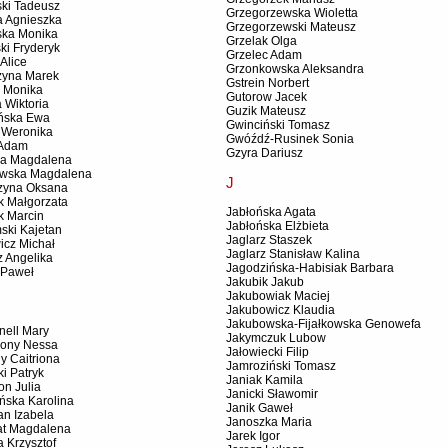
ski Tadeusz
Grzegorzewska Wioletta
a Agnieszka
Grzegorzewski Mateusz
ska Monika
Grzelak Olga
ki Fryderyk
Grzelec Adam
Alice
Grzonkowska Aleksandra
zyna Marek
Gstrein Norbert
 Monika
Gutorow Jacek
 Wiktoria
Guzik Mateusz
ńska Ewa
Gwinciński Tomasz
 Weronika
Gwóźdź-Rusinek Sonia
 Adam
Gzyra Dariusz
a Magdalena
wska Magdalena
J
zyna Oksana
k Małgorzata
Jabłońska Agata
k Marcin
Jabłońska Elżbieta
ski Kajetan
Jaglarz Staszek
icz Michał
Jaglarz Stanisław Kalina
z Angelika
Jagodzińska-Habisiak Barbara
 Paweł
Jakubik Jakub
Jakubowiak Maciej
Jakubowicz Klaudia
Jakubowska-Fijałkowska Genowefa
nell Mary
Jakymczuk Lubow
ony Nessa
Jałowiecki Filip
ly Caitriona
Jamroziński Tomasz
i Patryk
Janiak Kamila
on Julia
Janicki Sławomir
ńska Karolina
Janik Gaweł
n Izabela
Janoszka Maria
t Magdalena
Jarek Igor
 Krzysztof